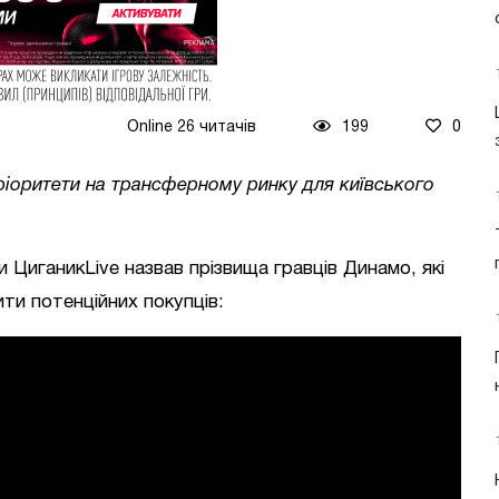
Online 26 читачів
199
0
ріоритети на трансферному ринку для київського
и ЦиганикLive назвав прізвища гравців Динамо, які
ти потенційних покупців: