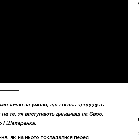
амо лише за умови, що когось продадуть
 на те,
як виступають динамівці на Євро
,
о і Шапаренка.
ня, які на нього покладалися перед