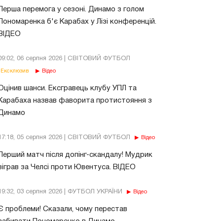
Перша перемога у сезоні. Динамо з голом
Пономаренка б'є Карабах у Лізі конференцій.
ВІДЕО
09:02, 06 серпня 2026 | СВІТОВИЙ ФУТБОЛ
Ексклюзив
Відео
Оцінив шанси. Ексгравець клубу УПЛ та
Карабаха назвав фаворита протистояння з
Динамо
17:18, 05 серпня 2026 | СВІТОВИЙ ФУТБОЛ
Відео
Перший матч після допінг-скандалу! Мудрик
зіграв за Челсі проти Ювентуса. ВІДЕО
19:32, 03 серпня 2026 | ФУТБОЛ УКРАЇНИ
Відео
Є проблеми! Сказали, чому перестав