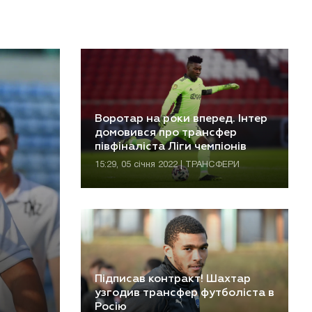
Воротар на роки вперед. Інтер
домовився про трансфер
півфіналіста Ліги чемпіонів
15:29, 05 січня 2022 | ТРАНСФЕРИ
Підписав контракт! Шахтар
узгодив трансфер футболіста в
Росію