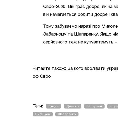
Євро-2020. Він грає добре, як на м
він намагається робити добре і ква
Тому забуваємо наразі про Миколен
Забарному та Шапаренку. Якщо ніко
серйозного теж не купуватимуть –
Читайте також:
За кого вболівати украї
оф Євро
Теги:
Бущан
Динамо
Забарний
збірн
Циганков
Шапаренко