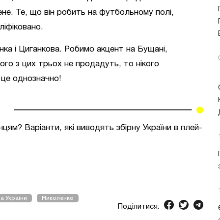
ене. Те, що він робить на футбольному полі,
ліфіковано.
ка і Циганкова. Робимо акцент на Бущані,
го з цих трьох не продадуть, то нікого
 це однозначно!
нцям? Варіанти, які виводять збірну України в плей-
а України
Миколенко
Поділитися: