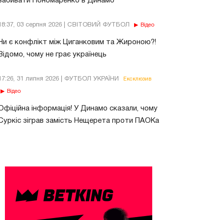
забивати Пономаренко в Динамо
18:37, 03 серпня 2026 | СВІТОВИЙ ФУТБОЛ
Відео
Чи є конфлікт між Циганковим та Жироною?!
Відомо, чому не грає українець
17:26, 31 липня 2026 | ФУТБОЛ УКРАЇНИ
Ексклюзив
Відео
Офіційна інформація! У Динамо сказали, чому
Суркіс зіграв замість Нещерета проти ПАОКа