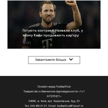
Готують контракт. Назвали клуб, у
якому Кейн продовжить кар’єру
12:17 |
Завантажити більше
Чекають на рішення Челсі. Клуб
Онлайн-медіа FootballHub
АПЛ хоче підписати Мудрика
Товариство з обмеженою відповідальністю «1+1
ІНТЕРНЕТ»
11:07 |
04080, м. Київ, вул. Кирилівська, буд. 23
Тел. 044 490 01 01, Email:
footballhub@1plus1.tv