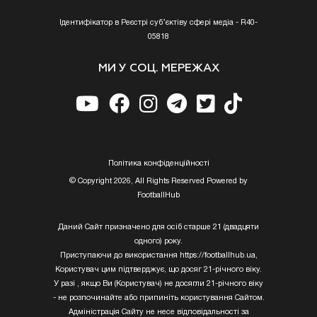
Ідентифікатор в Реєстрі суб’єктіву сфері медіа - R40-
05818
МИ У СОЦ. МЕРЕЖАХ
Шалені гроші. 31-разовий чемпіон
націлився на зірку Шахтаря
09:53 |
Полiтика конфiденцiйностi
© Copyright 2026, All Rights Reserved Powered by
FootballHub
Даний Сайт призначено для осіб старше 21 (двадцяти
одного) року.
Дав зелене світло. Трубін обрав
Приступаючи до використання https://footballhub.ua,
новий клуб
Користувач цим підтверджує, що досяг 21-річного віку.
08:28 |
У разі , якщо Ви (Користувач) не досягли 21-річного віку
- не розпочинайте або припиніть користування Сайтом.
Адміністрація Сайту не несе відповідальності за