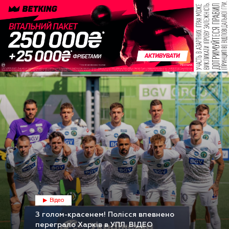
Відео
З голом-красенем! Полісся впевнено
переграло Харків в УПЛ. ВІДЕО