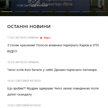
17:20 | ФУТБОЛ УКРАЇНИ
ОСТАННІ НОВИНИ
17:20 | ФУТБОЛ УКРАЇНИ
Відео
З голом-красенем! Полісся впевнено переграло Харків в УПЛ.
ВІДЕО
15:54 | ФУТБОЛ УКРАЇНИ
Челсі хотів його бачити у себе! Динамо підписало легіонера
15:02 | СВІТОВИЙ ФУТБОЛ
Що зробив?! Мудрик здивував Челсі своєю поведінкою після
допінг-скандалу
13:35 | СВІТОВИЙ ФУТБОЛ