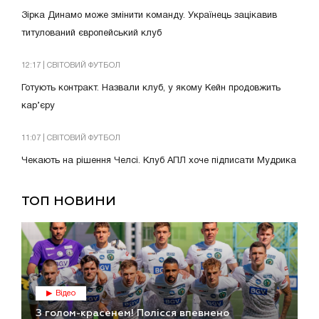
Зірка Динамо може змінити команду. Українець зацікавив
титулований європейський клуб
12:17 | СВІТОВИЙ ФУТБОЛ
Готують контракт. Назвали клуб, у якому Кейн продовжить
кар’єру
11:07 | СВІТОВИЙ ФУТБОЛ
Чекають на рішення Челсі. Клуб АПЛ хоче підписати Мудрика
ТОП НОВИНИ
Відео
З голом-красенем! Полісся впевнено