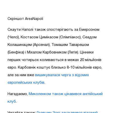
Скріншот AreaNapoli
Скаути Наполі також спостерігають за Емерсоном
(Челсі), Костасом Цимікасом (Олімпіакос), Сеадом
Колашинацем (Арсенал), Томашем Таварешом
(Бенфіка) і Міхалом Карбовником (Легія). Цінники
перших чотирьох коливаються в межах 20 мільйонів
євро. Карбовнік коштує близько 8-10 мільйонів євро,
але за ним вже
вишикувалася черга з відомих
європейських клубів
.
Нагадаємо,
Миколенком також цікавився англійський
клуб
.
Читайте також:
Гравцем Зорі зацікавився відомий