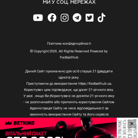
МИ У СОЦ. МЕРЕЖАХ
Полiтика конфiденцiйностi
© Copyright 2026, All Rights Reserved Powered by
FootballHub
Даний Сайт призначено для осіб старше 21 (двадцяти
одного) року.
Приступаючи до використання https://footballhub.ua,
Користувач цим підтверджує, що досяг 21-річного віку.
У разі , якщо Ви (Користувач) не досягли 21-річного віку
- не розпочинайте або припиніть користування Сайтом.
Адміністрація Сайту не несе відповідальності за
законність використання Сайту та його сервісів
Користувачем, який не досяг 21-річного віку.
×
Твори Getty Images, що розміщені на сайті, не можуть