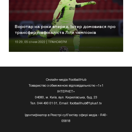
Воротар на роки вперед. Інтер домовився про
трансфер півфіналіста Ліги чемпіонів
15:29, 05 січня 2022 | ТРАНСФЕРИ
Онлайн-медіа FootballHub
Товариство з обмеженою відповідальністю «1+1
ІНТЕРНЕТ»
04080, м. Київ, вул. Кирилівська, буд. 23
Тел. 044 490 01 01, Email:
footballhub@1plus1.tv
Ідентифікатор в Реєстрі суб’єктіву сфері медіа - R40-
05818