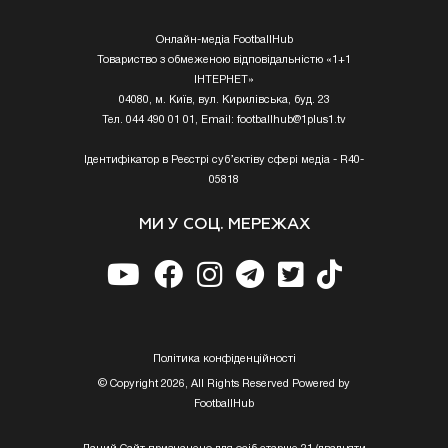
Онлайн-медіа FootballHub
Товариство з обмеженою відповідальністю «1+1
ІНТЕРНЕТ»
04080, м. Київ, вул. Кирилівська, буд. 23
Тел. 044 490 01 01, Email:
footballhub@1plus1.tv
Ідентифікатор в Реєстрі суб’єктіву сфері медіа - R40-
05818
МИ У СОЦ. МЕРЕЖАХ
Полiтика конфiденцiйностi
© Copyright 2026, All Rights Reserved Powered by
FootballHub