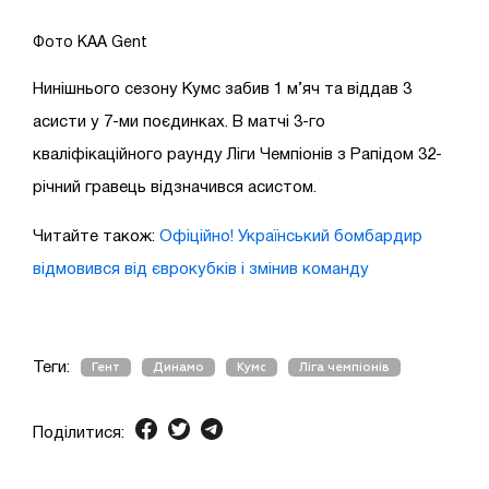
Фото KAA Gent
Нинішнього сезону Кумс забив 1 м’яч та віддав 3
асисти у 7-ми поєдинках. В матчі 3-го
кваліфікаційного раунду Ліги Чемпіонів з Рапідом 32-
річний гравець відзначився асистом.
Читайте також:
Офіційно! Український бомбардир
відмовився від єврокубків і змінив команду
Теги:
Гент
Динамо
Кумс
Ліга чемпіонів
Поділитися: