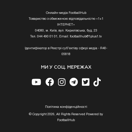
Онлайн-медіа FootballHub
Товариство з обмеженою відповідальністю «1+1
ІНТЕРНЕТ»
04080, м. Київ, вул. Кирилівська, буд. 23
Тел. 044 490 01 01, Email:
footballhub@1plus1.tv
Ідентифікатор в Реєстрі суб’єктіву сфері медіа - R40-
05818
МИ У СОЦ. МЕРЕЖАХ
Полiтика конфiденцiйностi
© Copyright 2026, All Rights Reserved Powered by
FootballHub