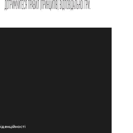
iденцiйностi