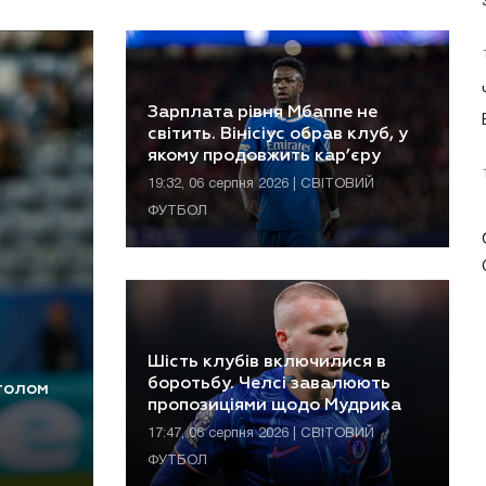
Зарплата рівня Мбаппе не
світить. Вінісіус обрав клуб, у
якому продовжить кар’єру
19:32, 06 серпня 2026 | СВІТОВИЙ
ФУТБОЛ
Шість клубів включилися в
боротьбу. Челсі завалюють
 голом
пропозиціями щодо Мудрика
17:47, 06 серпня 2026 | СВІТОВИЙ
ФУТБОЛ