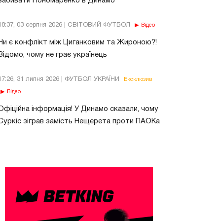
забивати Пономаренко в Динамо
18:37, 03 серпня 2026 | СВІТОВИЙ ФУТБОЛ
Відео
Чи є конфлікт між Циганковим та Жироною?!
Відомо, чому не грає українець
17:26, 31 липня 2026 | ФУТБОЛ УКРАЇНИ
Ексклюзив
Відео
Офіційна інформація! У Динамо сказали, чому
Суркіс зіграв замість Нещерета проти ПАОКа