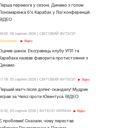
Перша перемога у сезоні. Динамо з голом
Пономаренка б'є Карабах у Лізі конференцій.
ВІДЕО
09:02, 06 серпня 2026 | СВІТОВИЙ ФУТБОЛ
Ексклюзив
Відео
Оцінив шанси. Ексгравець клубу УПЛ та
Карабаха назвав фаворита протистояння з
Динамо
17:18, 05 серпня 2026 | СВІТОВИЙ ФУТБОЛ
Відео
Перший матч після допінг-скандалу! Мудрик
зіграв за Челсі проти Ювентуса. ВІДЕО
19:32, 03 серпня 2026 | ФУТБОЛ УКРАЇНИ
Відео
Є проблеми! Сказали, чому перестав