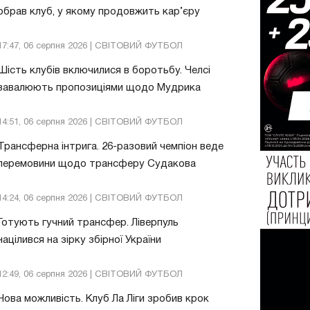
обрав клуб, у якому продовжить кар’єру
17:47, 06 серпня 2026 | СВІТОВИЙ ФУТБОЛ
Шість клубів включилися в боротьбу. Челсі
завалюють пропозиціями щодо Мудрика
14:51, 06 серпня 2026 | СВІТОВИЙ ФУТБОЛ
Трансферна інтрига. 26-разовий чемпіон веде
перемовини щодо трансферу Судакова
14:24, 06 серпня 2026 | СВІТОВИЙ ФУТБОЛ
Готують гучний трансфер. Ліверпуль
націлився на зірку збірної України
12:49, 06 серпня 2026 | СВІТОВИЙ ФУТБОЛ
Нова можливість. Клуб Ла Ліги зробив крок