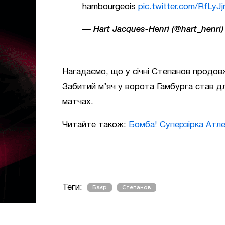
hambourgeois
pic.twitter.com/RfLy
— Hart Jacques-Henri (@hart_henri
Нагадаємо, що у січні Степанов продовж
Забитий м’яч у ворота Гамбурга став дл
матчах.
Читайте також:
Бомба! Суперзірка Атле
Теги:
Баєр
Степанов