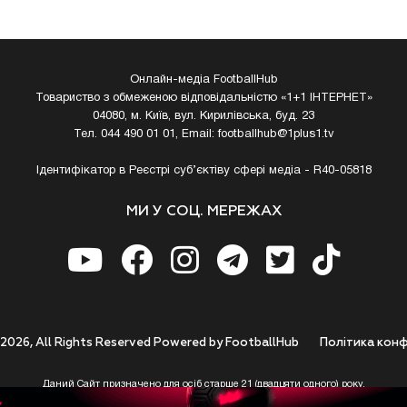
Онлайн-медіа FootballHub
Товариство з обмеженою відповідальністю «1+1 ІНТЕРНЕТ»
04080, м. Київ, вул. Кирилівська, буд. 23
Тел. 044 490 01 01, Email:
footballhub@1plus1.tv
Ідентифікатор в Реєстрі суб’єктіву сфері медіа - R40-05818
МИ У СОЦ. МЕРЕЖАХ
 2026, All Rights Reserved Powered by FootballHub
Полiтика конф
Даний Сайт призначено для осіб старше 21 (двадцяти одного) року.
 до використання https://footballhub.ua, Користувач цим підтверджує, що досяг 21-р