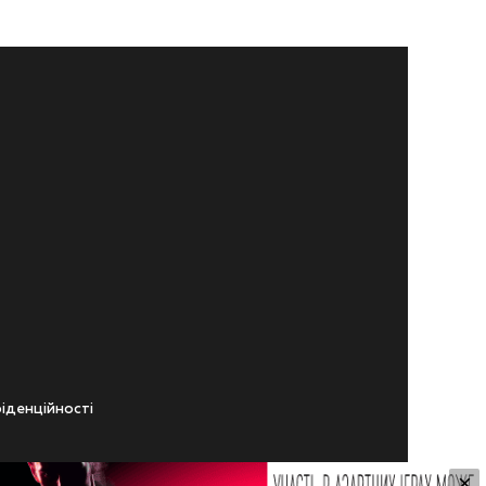
iденцiйностi
×
ічного віку.