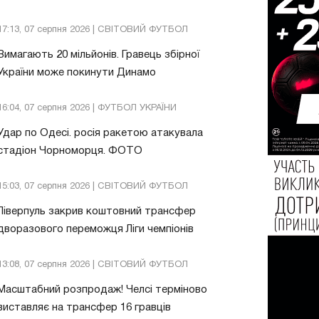
17:13, 07 серпня 2026 | СВІТОВИЙ ФУТБОЛ
Вимагають 20 мільйонів. Гравець збірної
України може покинути Динамо
16:04, 07 серпня 2026 | ФУТБОЛ УКРАЇНИ
Удар по Одесі. росія ракетою атакувала
стадіон Чорноморця. ФОТО
15:03, 07 серпня 2026 | СВІТОВИЙ ФУТБОЛ
Ліверпуль закрив коштовний трансфер
дворазового переможця Ліги чемпіонів
13:08, 07 серпня 2026 | СВІТОВИЙ ФУТБОЛ
Масштабний розпродаж! Челсі терміново
виставляє на трансфер 16 гравців