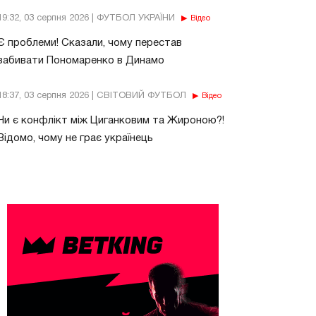
19:32, 03 серпня 2026 | ФУТБОЛ УКРАЇНИ
Відео
Є проблеми! Сказали, чому перестав
забивати Пономаренко в Динамо
18:37, 03 серпня 2026 | СВІТОВИЙ ФУТБОЛ
Відео
Чи є конфлікт між Циганковим та Жироною?!
Відомо, чому не грає українець