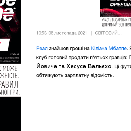
10:53, 08 листопада 2021
СВІТОВИЙ
ФУТБОЛ
Реал
знайшов гроші на
Кіліана Мбаппе
.
клуб готовий продати п'ятьох гравців:
Йовича та Хесуса Вальєхо
. Ці фут
обтяжують зарплатну відомість.