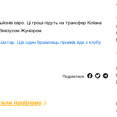
йонів євро. Ці гроші підуть на трансфер Кіліана
Вінісіусом Жуніором.
Шахтар. Ще один бразилець гірників йде з клубу
Поділитися:
ітили проблему