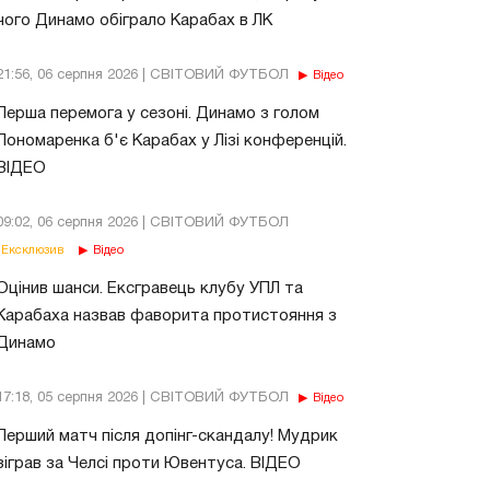
чого Динамо обіграло Карабах в ЛК
21:56, 06 серпня 2026 | СВІТОВИЙ ФУТБОЛ
Відео
Перша перемога у сезоні. Динамо з голом
Пономаренка б'є Карабах у Лізі конференцій.
ВІДЕО
09:02, 06 серпня 2026 | СВІТОВИЙ ФУТБОЛ
Ексклюзив
Відео
Оцінив шанси. Ексгравець клубу УПЛ та
Карабаха назвав фаворита протистояння з
Динамо
17:18, 05 серпня 2026 | СВІТОВИЙ ФУТБОЛ
Відео
Перший матч після допінг-скандалу! Мудрик
зіграв за Челсі проти Ювентуса. ВІДЕО