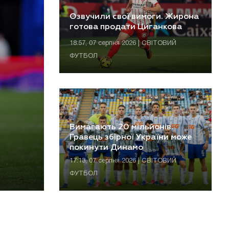
Озвучили свої вимоги. Жирона
готова продати Циганкова
18:57, 07 серпня 2026 | СВІТОВИЙ
ФУТБОЛ
Вимагають 20 мільйонів.
Гравець збірної України може
покинути Динамо
17:13, 07 серпня 2026 | СВІТОВИЙ
ФУТБОЛ