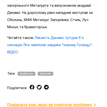
запорізького Металурга та випускником академії
Динамо. На дорослому рівні нападник виступав за
Оболонь, МФК Металург Запоріжжя, Сталь, Луч
Мінськ та Краматорськ.
Читайте також:
Лякають Динамо. Штурм б'є
сенсацію Ліги чемпіонів завдяки "новому Голанду".
ВІДЕО
Теги:
Щебетун
Шяуляй
Поділитися:
Повідомте нам, якщо ви помітили проблему