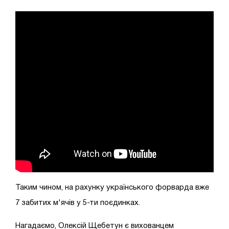
Таким чином, на рахунку українського форварда вже
7 забитих м'ячів у 5-ти поєдинках.
Нагадаємо, Олексій Щебетун є вихованцем