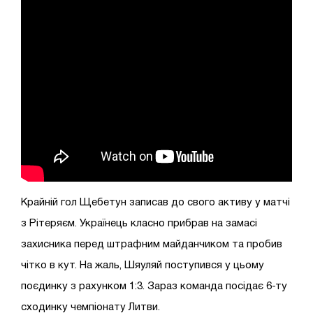
Крайній гол Щебетун записав до свого активу у матчі
з Рітеряєм. Українець класно прибрав на замасі
захисника перед штрафним майданчиком та пробив
чітко в кут. На жаль, Шяуляй поступився у цьому
поєдинку з рахунком 1:3. Зараз команда посідає 6-ту
сходинку чемпіонату Литви.