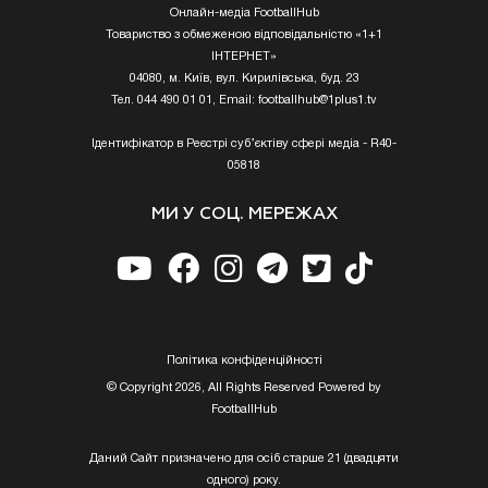
Онлайн-медіа FootballHub
Товариство з обмеженою відповідальністю «1+1
ІНТЕРНЕТ»
04080, м. Київ, вул. Кирилівська, буд. 23
Тел. 044 490 01 01, Email:
footballhub@1plus1.tv
Ідентифікатор в Реєстрі суб’єктіву сфері медіа - R40-
05818
МИ У СОЦ. МЕРЕЖАХ
Полiтика конфiденцiйностi
© Copyright 2026, All Rights Reserved Powered by
FootballHub
Даний Сайт призначено для осіб старше 21 (двадцяти
одного) року.