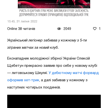
15:45, 31 липня 2022
Online 38 читачів
2049
1
Український легіонер забивав у кожному з 5-ти
зіграних матчах за новий клуб.
Екснападник молодіжної збірної України Олексій
Щебетун прекрасно заявив про себе у новому клубі
— литовському Шяуляї.
У дебютному матчі форвард
оформив хет-трик
, а далі забивав у кожному з
наступних чотирьох поєдинків.