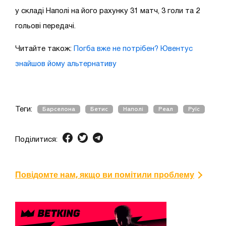
у складі Наполі на його рахунку 31 матч, 3 голи та 2
гольові передачі.
Читайте також:
Погба вже не потрібен? Ювентус
знайшов йому альтернативу
Теги:
Барселона
Бетис
Наполі
Реал
Руїс
Поділитися:
Повідомте нам, якщо ви помітили проблему