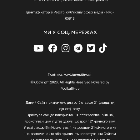
Тел. 044 490 01 01, Email:
footballhub@1plus1.tv
Ідентифікатор в Реєстрі суб’єктіву сфері медіа - R40-
05818
МИ У СОЦ. МЕРЕЖАХ
Полiтика конфiденцiйностi
© Copyright 2026, All Rights Reserved Powered by
FootballHub
Даний Сайт призначено для осіб старше 21 (двадцяти
одного) року.
Приступаючи до використання https://footballhub.ua,
Користувач цим підтверджує, що досяг 21-річного віку.
У разі , якщо Ви (Користувач) не досягли 21-річного віку
- не розпочинайте або припиніть користування Сайтом.