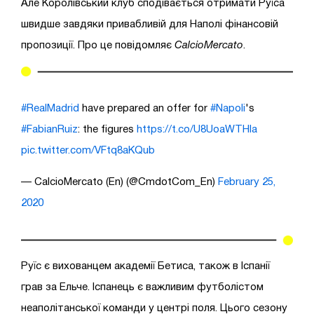
Але Королівський клуб сподівається отримати Руїса
швидше завдяки привабливій для Наполі фінансовій
пропозиції. Про це повідомляє
CalcioMercato
.
#RealMadrid
have prepared an offer for
#Napoli
's
#FabianRuiz
: the figures
https://t.co/U8UoaWTHla
pic.twitter.com/VFtq8aKQub
— CalcioMercato (En) (@CmdotCom_En)
February 25,
2020
Руїс є вихованцем академії Бетиса, також в Іспанії
грав за Ельче. Іспанець є важливим футболістом
неаполітанської команди у центрі поля. Цього сезону