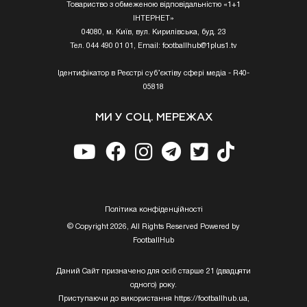
16 гравців
Товариство з обмеженою відповідальністю «1+1
ІНТЕРНЕТ»
13:08, 07 серпня 2026 |
04080, м. Київ, вул. Кирилівська, буд. 23
Тел. 044 490 01 01, Email:
footballhub@1plus1.tv
Ідентифікатор в Реєстрі суб’єктіву сфері медіа - R40-
05818
МИ У СОЦ. МЕРЕЖАХ
Угода закрита! Полісся підписує
легіонера
12:26, 07 серпня 2026 |
Полiтика конфiденцiйностi
© Copyright 2026, All Rights Reserved Powered by
FootballHub
Даний Сайт призначено для осіб старше 21 (двадцяти
одного) року.
Шокував Реал! Суперзірка Ман Сіті
Приступаючи до використання https://footballhub.ua,
Родрі обрав інший світовий гранд