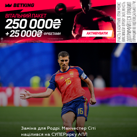
Заміна для Родрі. Манчестер Сіті
націлився на СУПЕРзірку АПЛ