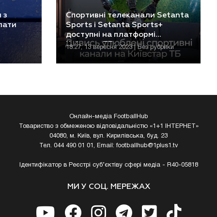
 з
Спортивні телеканали Setanta
лати
Sports і Setanta Sports+
доступні на платформі
Київстар ТБ
18:27, 13 вересня 2023 | Без рубрики
Онлайн-медіа FootballHub
Товариство з обмеженою відповідальністю «1+1 ІНТЕРНЕТ»
04080, м. Київ, вул. Кирилівська, буд. 23
Тел. 044 490 01 01, Email:
footballhub@1plus1.tv
Ідентифікатор в Реєстрі суб’єктіву сфері медіа - R40-05818
МИ У СОЦ. МЕРЕЖАХ