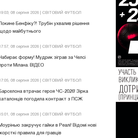
19:03, 08 серпня 2026 | СВІТОВИЙ ФУТБОЛ
Покине Бенфіку?! Трубін ухвалив рішення
щодо майбутнього
17:57, 08 серпня 2026 | СВІТОВИЙ ФУТБОЛ
Набирає форму! Мудрик зіграв за Челсі
проти Мілана. ВІДЕО
17:05, 08 серпня 2026 | СВІТОВИЙ ФУТБОЛ
Барселона втрачає героя ЧС-2026! Зірка
каталонців погодила контракт з ПСЖ
15:01, 08 серпня 2026 | СВІТОВИЙ ФУТБОЛ
Моурінью закручує гайки в Реалі! Відомі нові
жорсткі правила для гравців