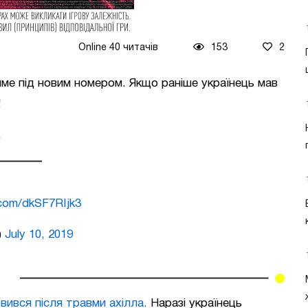
Online 40 читачів
153
2
име під новим номером. Якщо раніше українець мав
!
.
.com/dkSF7RIjk3
)
July 10, 2019
вився після травми ахілла.
Наразі українець