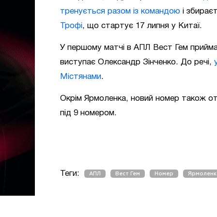
тренується разом із командою
і збирає
Трофі
, що стартує 17 липня у Китаї.
У першому матчі в АПЛ Вест Гем прий
виступає Олександр Зінченко. До речі,
Містянами
.
Окрім Ярмоленка, новий номер також о
під 9 номером.
Теги:
АПЛ
Вест Гем
Номер
Ярмоленк