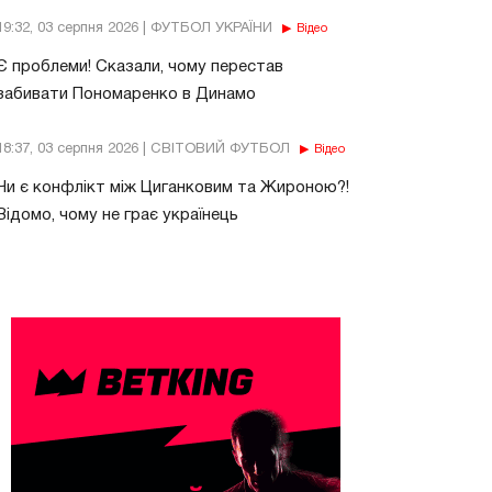
19:32, 03 серпня 2026 | ФУТБОЛ УКРАЇНИ
Відео
Є проблеми! Сказали, чому перестав
забивати Пономаренко в Динамо
18:37, 03 серпня 2026 | СВІТОВИЙ ФУТБОЛ
Відео
Чи є конфлікт між Циганковим та Жироною?!
Відомо, чому не грає українець