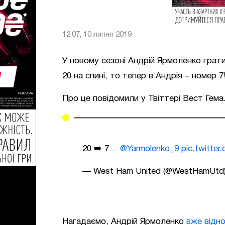
12:07, 10 липня 2019
У новому сезоні Андрій Ярмоленко грат
20 на спині, то тепер в Андрія – номер 7
Про це повідомили у Твіттері Вест Гема
20 ➡️ 7…
@Yarmolenko_9
pic.twitter
— West Ham United (@WestHamUtd
Нагадаємо, Андрій Ярмоленко
вже відно