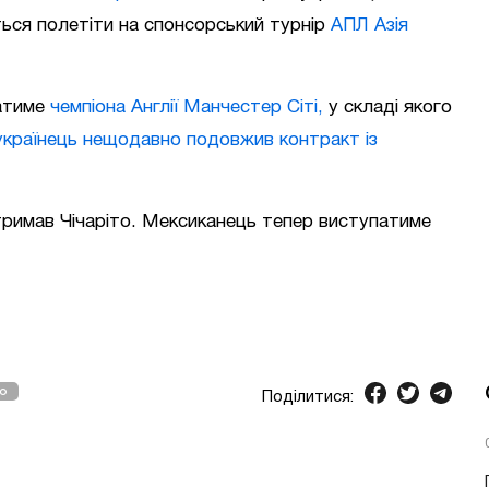
ться полетіти на спонсорський турнір
АПЛ Азія
матиме
чемпіона Англії Манчестер Сіті,
у складі якого
українець нещодавно подовжив контракт із
тримав Чічаріто. Мексиканець тепер виступатиме
о
Поділитися: