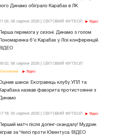
чого Динамо обіграло Карабах в ЛК
21:56, 06 серпня 2026 | СВІТОВИЙ ФУТБОЛ
Відео
Перша перемога у сезоні. Динамо з голом
Пономаренка б'є Карабах у Лізі конференцій.
ВІДЕО
09:02, 06 серпня 2026 | СВІТОВИЙ ФУТБОЛ
Ексклюзив
Відео
Оцінив шанси. Ексгравець клубу УПЛ та
Карабаха назвав фаворита протистояння з
Динамо
17:18, 05 серпня 2026 | СВІТОВИЙ ФУТБОЛ
Відео
Перший матч після допінг-скандалу! Мудрик
зіграв за Челсі проти Ювентуса. ВІДЕО