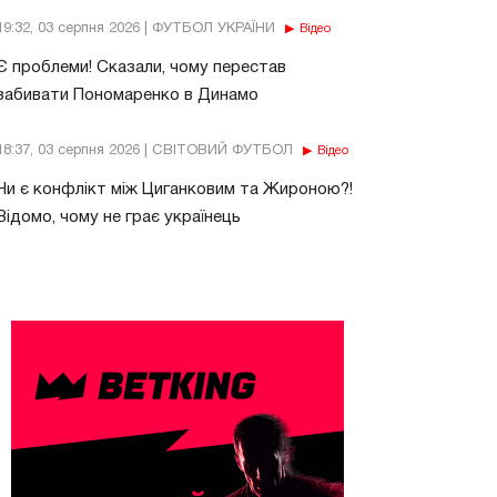
19:32, 03 серпня 2026 | ФУТБОЛ УКРАЇНИ
Відео
Є проблеми! Сказали, чому перестав
забивати Пономаренко в Динамо
18:37, 03 серпня 2026 | СВІТОВИЙ ФУТБОЛ
Відео
Чи є конфлікт між Циганковим та Жироною?!
Відомо, чому не грає українець