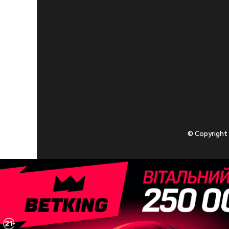
© Copyright
Приступаючи
У разі , якщо
Адміністрація
Твори Getty I