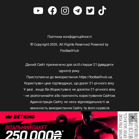
Полiтика конфiденцiйностi
© Copyright 2026, All Rights Reserved Powered by
FootballHub
Даний Сайт призначено для осіб старше 21 (двадцяти
одного) року.
Приступаючи до використання https://footballhub.ua,
Користувач цим підтверджує, що досяг 21-річного віку.
У разі , якщо Ви (Користувач) не досягли 21-річного віку
- не розпочинайте або припиніть користування Сайтом.
Адміністрація Сайту не несе відповідальності за
законність використання Сайту та його сервісів
Користувачем, який не досяг 21-річного віку.
×
Твори Getty Images, що розміщені на сайті, не можуть
бути використані третіми особами без письмового