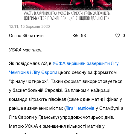
12:11, 15 березня 2020
Online 39 читачів
93
0
УЄФА має план
.
Як повідомляє
AS
, в
УЄФА вирішили завершити Лігу
Чемпіонів і Лігу Європи
цього сезону за форматом
“фіналу чотирьох”. Такий формат використовується
у баскетбольній Євролізі. За планом 4 найкращі
команди зіграють півфінал (саме один матч) і фінал у
раніше визначених містах (
Ліга Чемпіонів
у Стамбулі, а
Ліга Європи у Гданську) упродовж чотирьох днів.
Метою УЄФА є зменшення кількості матчів у