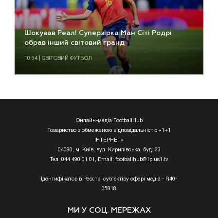
Шокував Реал! Суперзірка Ман Сіті Родрі
обрав інший світовий гранд
10:54 | СВІТОВИЙ ФУТБОЛ
Онлайн-медіа FootballHub
Товариство з обмеженою відповідальністю «1+1
ІНТЕРНЕТ»
04080, м. Київ, вул. Кирилівська, буд. 23
Тел. 044 490 01 01, Email:
footballhub@1plus1.tv
Ідентифікатор в Реєстрі суб’єктіву сфері медіа - R40-
05818
МИ У СОЦ. МЕРЕЖАХ