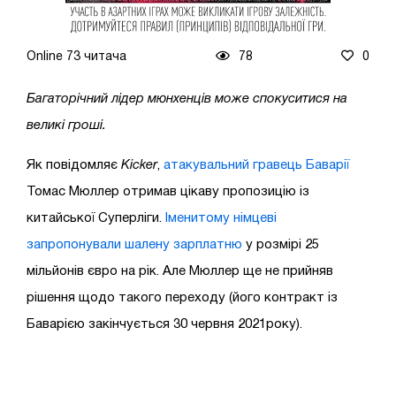
Online 73 читача
78
0
Багаторічний лідер мюнхенців може спокуситися на
великі гроші.
Як повідомляє
Kicker
,
атакувальний гравець Баварії
Томас Мюллер отримав цікаву пропозицію із
китайської Суперліги.
Іменитому німцеві
запропонували шалену зарплатню
у розмірі 25
мільйонів євро на рік. Але Мюллер ще не прийняв
рішення щодо такого переходу (його контракт із
Баварією закінчується 30 червня 2021року).