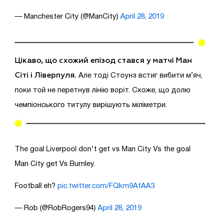
— Manchester City (@ManCity)
April 28, 2019
Цікаво, що схожий епізод стався у матчі Ман
Сіті і Ліверпуля.
Але тоді Стоунз встиг вибити м’яч,
поки той не перетнув лінію воріт. Схоже, що долю
чемпіонського титулу вирішують міліметри.
The goal Liverpool don't get vs Man City Vs the goal
Man City get Vs Burnley.
Football eh?
pic.twitter.com/FQkm9AfAA3
— Rob (@RobRogers94)
April 28, 2019