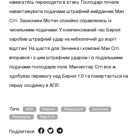
намагатись переходити в атаку. Господарі почали
навантажувати подачами штрафний майданчик Ман
Сіті. Захисники Містян спокійно справлялись із
чисельними подачами. У компенсований час Бернлі
заробив штрафний удар на небезпечній до воріт
відстані. На щастя для Зінченка і компанії Ман Сіті
впорався і з цим штрафним ударом і із подальшими
подачами господарів поля. Манчестер Сіті все ж
здобуває перемогу над Бернлі 1:0 та повертається на
першу сходинку в АПЛ.
Теги:
АПЛ
Бернлі
Гвардіола
Зінченко
Ліверпуль
Ман Сіті
Поділитися: