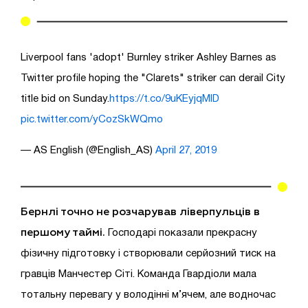
Liverpool fans 'adopt' Burnley striker Ashley Barnes as
Twitter profile hoping the "Clarets" striker can derail City
title bid on Sunday.
https://t.co/9uKEyjqMlD
pic.twitter.com/yCozSkWQmo
— AS English (@English_AS)
April 27, 2019
Бернлі точно не розчарував ліверпульців в
першому таймі.
Господарі показали прекрасну
фізичну підготовку і створювали серйозний тиск на
гравців Манчестер Сіті. Команда Гвардіоли мала
тотальну перевагу у володінні м’ячем, але водночас