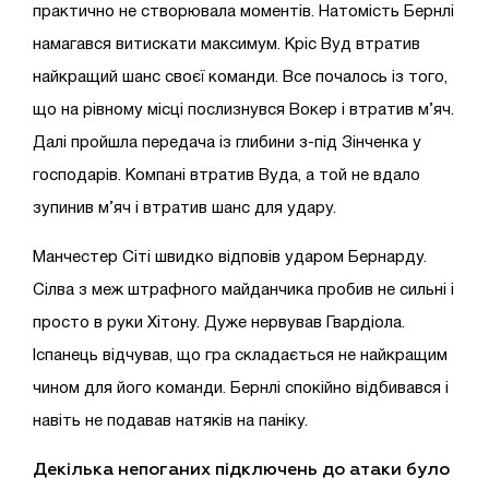
практично не створювала моментів. Натомість Бернлі
намагався витискати максимум. Кріс Вуд втратив
найкращий шанс своєї команди. Все почалось із того,
що на рівному місці послизнувся Вокер і втратив м’яч.
Далі пройшла передача із глибини з-під Зінченка у
господарів. Компані втратив Вуда, а той не вдало
зупинив м’яч і втратив шанс для удару.
Манчестер Сіті швидко відповів ударом Бернарду.
Сілва з меж штрафного майданчика пробив не сильні і
просто в руки Хітону. Дуже нервував Гвардіола.
Іспанець відчував, що гра складається не найкращим
чином для його команди. Бернлі спокійно відбивався і
навіть не подавав натяків на паніку.
Декілька непоганих підключень до атаки було