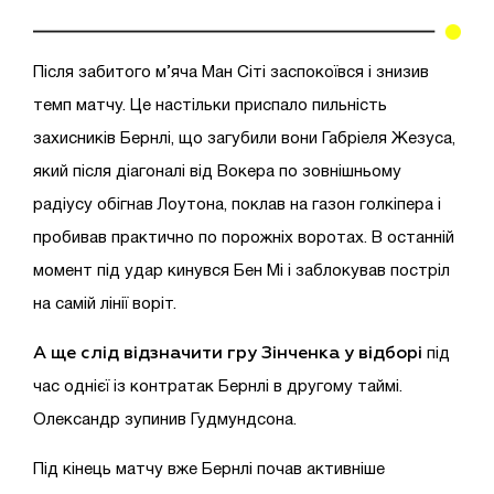
Після забитого м’яча Ман Сіті заспокоївся і знизив
темп матчу. Це настільки приспало пильність
захисників Бернлі, що загубили вони Габріеля Жезуса,
який після діагоналі від Вокера по зовнішньому
радіусу обігнав Лоутона, поклав на газон голкіпера і
пробивав практично по порожніх воротах. В останній
момент під удар кинувся Бен Мі і заблокував постріл
на самій лінії воріт.
А ще слід відзначити гру Зінченка у відборі
під
час однієї із контратак Бернлі в другому таймі.
Олександр зупинив Гудмундсона.
Під кінець матчу вже Бернлі почав активніше