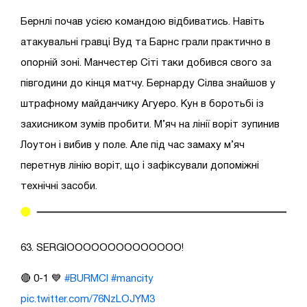
Бернлі почав усією командою відбиватись. Навіть
атакувальні гравці Вуд та Барнс грали практично в
опорній зоні. Манчестер Сіті таки добився свого за
півгодини до кінця матчу. Бернарду Сілва знайшов у
штрафному майданчику Агуеро. Кун в боротьбі із
захисником зумів пробити. М’яч на лінії воріт зупинив
Лоутон і вибив у поле. Але під час замаху м’яч
перетнув лінію воріт, що і зафіксували допоміжні
технічні засоби.
63. SERGIOOOOOOOOOOOOOO!
🔴 0-1 💙
#BURMCI
#mancity
pic.twitter.com/76NzLOJYM3