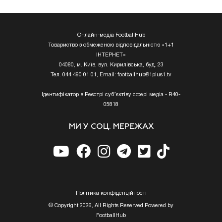
Онлайн-медіа FootballHub
Товариство з обмеженою відповідальністю «1+1
ІНТЕРНЕТ»
04080, м. Київ, вул. Кирилівська, буд. 23
Тел. 044 490 01 01, Email:
footballhub@1plus1.tv
Ідентифікатор в Реєстрі суб’єктіву сфері медіа - R40-
05818
МИ У СОЦ. МЕРЕЖАХ
Полiтика конфiденцiйностi
© Copyright 2026, All Rights Reserved Powered by
FootballHub