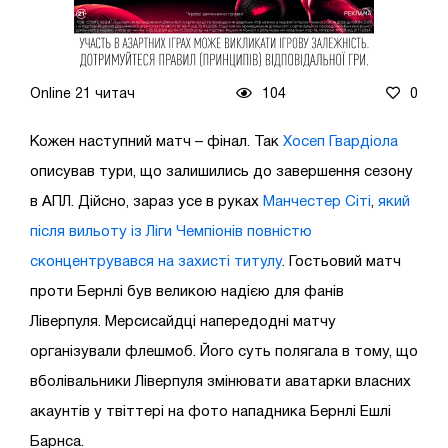
Online 21 читач
104
0
Кожен наступний матч – фінал. Так
Хосеп Гвардіола
описував тури, що залишились до завершення сезону
в АПЛ. Дійсно, зараз усе в руках
Манчестер Сіті
,
який
після вильоту із Ліги Чемпіонів повністю
сконцентрувався на захисті титулу
. Гостьовий матч
проти Бернлі був великою надією для фанів
Ліверпуля. Мерсисайдці напередодні матчу
організували флешмоб. Його суть полягала в тому, що
вболівальники Ліверпуля змінювати аватарки власних
акаунтів у твіттері на фото нападника Бернлі Ешлі
Барнса.