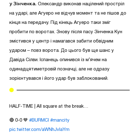
у Зінченка.
Олександр виконав націлений простріл
на ударі, але Агуеро не відчув момент та не пішов до
кінця на передачу. Під кінець Агуеро таки зміг
пробити по воротах. Знову після пасу Зінченка Кун
змістився у центр і намагався забити обвідним
ударом – повз ворота. До цього був ще шанс у
Давіда Сілви. Іспанець опинився із м’ячем на
одинадцятиметровій позначці, але не одразу
зорієнтувався і його удар був заблокований.
HALF-TIME | All square at the break…
🔴 0-0 💙
#BURMCI
#mancity
pic.twitter.com/aWNhJvlaYm