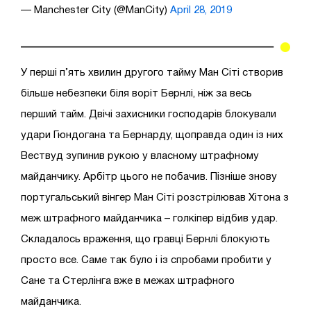
— Manchester City (@ManCity)
April 28, 2019
У перші п’ять хвилин другого тайму Ман Сіті створив
більше небезпеки біля воріт Бернлі, ніж за весь
перший тайм. Двічі захисники господарів блокували
удари Гюндогана та Бернарду, щоправда один із них
Вествуд зупинив рукою у власному штрафному
майданчику. Арбітр цього не побачив. Пізніше знову
португальський вінгер Ман Сіті розстрілював Хітона з
меж штрафного майданчика – голкіпер відбив удар.
Складалось враження, що гравці Бернлі блокують
просто все. Саме так було і із спробами пробити у
Сане та Стерлінга вже в межах штрафного
майданчика.