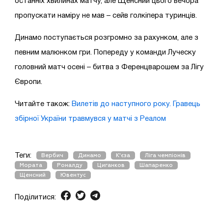
останніх хвилинах матчу, але Щенсний цього вечора
пропускати наміру не мав – сейв голкіпера туринців.
Динамо поступається розгромно за рахунком, але з
певним малюнком гри. Попереду у команди Луческу
головний матч осені – битва з Ференцварошем за Лігу
Європи.
Читайте також:
Вилетів до наступного року. Гравець
збірної України травмувся у матчі з Реалом
Теги:
Вербич
Динамо
К'єза
Ліга чемпіонів
Мората
Роналду
Циганков
Шапаренко
Щенсний
Ювентус
Поділитися: