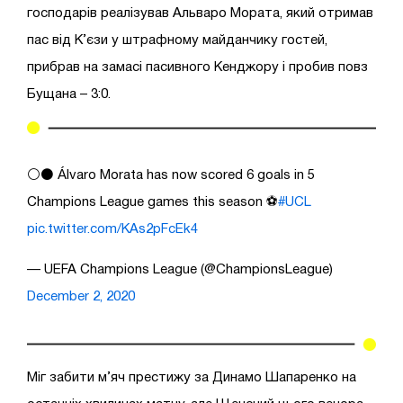
господарів реалізував Альваро Мората, який отримав
пас від К’єзи у штрафному майданчику гостей,
прибрав на замасі пасивного Кенджору і пробив повз
Бущана – 3:0.
⚪️⚫️ Álvaro Morata has now scored 6 goals in 5
Champions League games this season ⚽️
#UCL
pic.twitter.com/KAs2pFcEk4
— UEFA Champions League (@ChampionsLeague)
December 2, 2020
Міг забити м’яч престижу за Динамо Шапаренко на