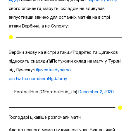
свого опонента, мабуть, складом не здивував,
випустивши звично для останніх матчів на вістрі
атаки Вербича, а не Супрягу:
Вербич знову на вістрі атаки✅Родрігес та Циганков
підносять снаряди💣Потужний склад на матч у Турині
від Луческу⚡
#juventusdynamo
pic.twitter.com/5nmNgdJbmy
— FootballHub (@FootballHub_Ua)
December 2, 2020
Господарі цікавіше розпочали матч
Але до певного моменту киян рятував Бущан, який