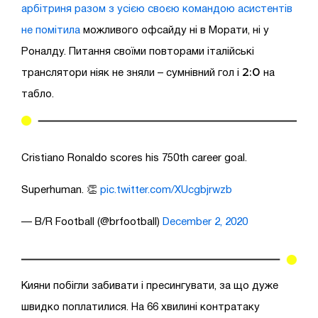
арбітриня разом з усією своєю командою асистентів
не помітила
можливого офсайду ні в Морати, ні у
Роналду. Питання своїми повторами італійські
2:0
транслятори ніяк не зняли – сумнівний гол і
на
табло.
Cristiano Ronaldo scores his 750th career goal.
Superhuman. 👏
pic.twitter.com/XUcgbjrwzb
— B/R Football (@brfootball)
December 2, 2020
Кияни побігли забивати і пресингувати, за що дуже
швидко поплатилися. На 66 хвилині контратаку