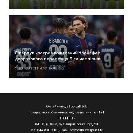
Ліверпуль закрив коштовний трансфер
дворазового переможця Ліги чемпіонів
15:03 | СВІТОВИЙ ФУТБОЛ
Онлайн-медіа FootballHub
Товариство з обмеженою відповідальністю «1+1
ІНТЕРНЕТ»
04080, м. Київ, вул. Кирилівська, буд. 23
Тел. 044 490 01 01, Email:
footballhub@1plus1.tv