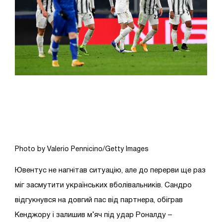
Photo by Valerio Pennicino/Getty Images
Ювентус не нагнітав ситуацію, але до перерви ще раз
міг засмутити українських вболівальників. Сандро
відгукнувся на довгий пас від партнера, обіграв
Кенджору і залишив м’яч під удар Роналду –