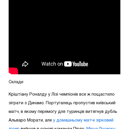
Склади
Кріштіану Роналду у Лізі чемпіонів все ж пощастило
зіграти з Динамо. Португалець пропустив київський
матч, в якому перемогу для туринців витягнув дубль
Альваро Морати, але
у домашньому матчі зірковий
лідер
вийшов в основі команди Пірло.
Мірча Луческу