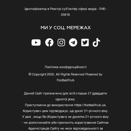
Ідентифікатор в Реєстрі суб’єктіву сфері медіа - R40-
05818
МИ У СОЦ. МЕРЕЖАХ
Полiтика конфiденцiйностi
© Copyright 2026, All Rights Reserved Powered by
FootballHub
Даний Сайт призначено для осіб старше 21 (двадцяти
одного) року.
Приступаючи до використання https://footballhub.ua,
Користувач цим підтверджує, що досяг 21-річного віку.
У разі , якщо Ви (Користувач) не досягли 21-річного віку
- не розпочинайте або припиніть користування Сайтом.
Адміністрація Сайту не несе відповідальності за