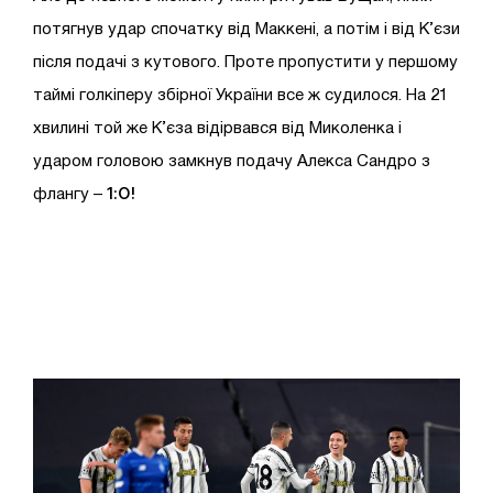
потягнув удар спочатку від Маккені, а потім і від К’єзи
після подачі з кутового. Проте пропустити у першому
таймі голкіперу збірної України все ж судилося. На 21
хвилині той же К’єза відірвався від Миколенка і
ударом головою замкнув подачу Алекса Сандро з
1:0!
флангу –