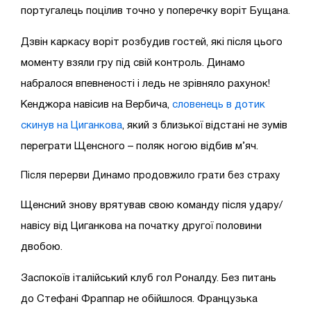
португалець поцілив точно у поперечку воріт Бущана.
Дзвін каркасу воріт розбудив гостей, які після цього
моменту взяли гру під свій контроль. Динамо
набралося впевненості і ледь не зрівняло рахунок!
Кенджора навісив на Вербича,
словенець в дотик
скинув на Циганкова
, який з близької відстані не зумів
переграти Щенсного – поляк ногою відбив м’яч.
Після перерви Динамо продовжило грати без страху
Щенсний знову врятував свою команду після удару/
навісу від Циганкова на початку другої половини
двобою.
Заспокоїв італійський клуб гол Роналду. Без питань
до Стефані Фраппар не обійшлося. Французька