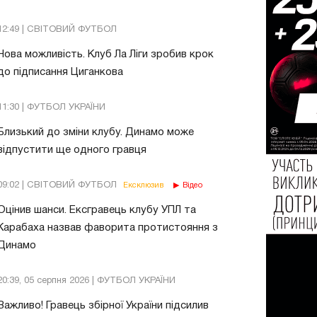
12:49 | СВІТОВИЙ ФУТБОЛ
Нова можливість. Клуб Ла Ліги зробив крок
до підписання Циганкова
11:30 | ФУТБОЛ УКРАЇНИ
Близький до зміни клубу. Динамо може
відпустити ще одного гравця
09:02 | СВІТОВИЙ ФУТБОЛ
Ексклюзив
Відео
Оцінив шанси. Ексгравець клубу УПЛ та
Карабаха назвав фаворита протистояння з
Динамо
20:39, 05 серпня 2026 | ФУТБОЛ УКРАЇНИ
Важливо! Гравець збірної України підсилив