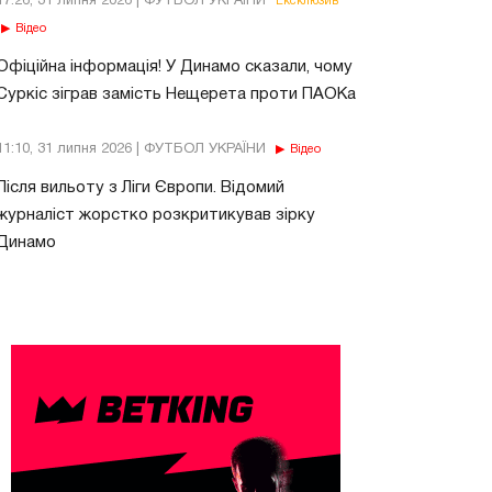
17:26, 31 липня 2026 | ФУТБОЛ УКРАЇНИ
Ексклюзив
Відео
Офіційна інформація! У Динамо сказали, чому
Суркіс зіграв замість Нещерета проти ПАОКа
11:10, 31 липня 2026 | ФУТБОЛ УКРАЇНИ
Відео
Після вильоту з Ліги Європи. Відомий
журналіст жорстко розкритикував зірку
Динамо