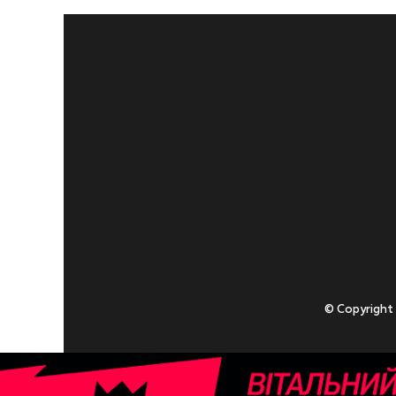
© Copyright
Приступаючи
У разі , якщо