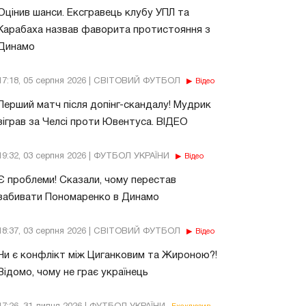
Оцінив шанси. Ексгравець клубу УПЛ та
Карабаха назвав фаворита протистояння з
Динамо
17:18, 05 серпня 2026 | СВІТОВИЙ ФУТБОЛ
Відео
Перший матч після допінг-скандалу! Мудрик
зіграв за Челсі проти Ювентуса. ВІДЕО
19:32, 03 серпня 2026 | ФУТБОЛ УКРАЇНИ
Відео
Є проблеми! Сказали, чому перестав
забивати Пономаренко в Динамо
18:37, 03 серпня 2026 | СВІТОВИЙ ФУТБОЛ
Відео
Чи є конфлікт між Циганковим та Жироною?!
Відомо, чому не грає українець