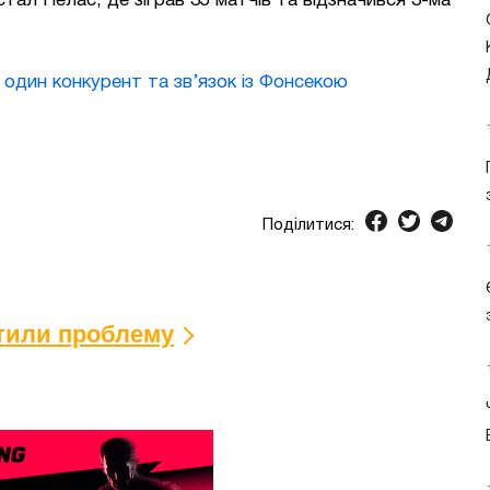
тал Пелас, де зіграв 35 матчів та відзначився 3-ма
один конкурент та зв’язок із Фонсекою
Поділитися:
ітили проблему