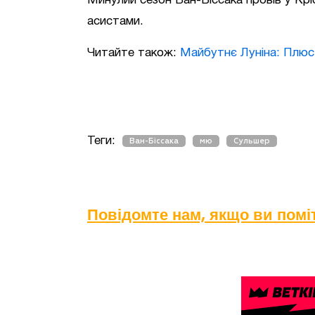
Минулий сезон Ван-Біссака провів у Кріс
асистами.
Читайте також:
Майбутнє Луніна: Плюс 
Теги:
Ван-Біссака
мю
Сульшер
Повідомте нам, якщо ви пом