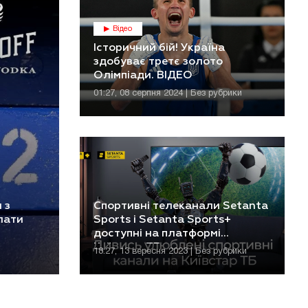
Відео
Історичний бій! Україна
здобуває третє золото
Олімпіади. ВІДЕО
01:27, 08 серпня 2024 | Без рубрики
 з
Спортивні телеканали Setanta
лати
Sports і Setanta Sports+
доступні на платформі
Київстар ТБ
18:27, 13 вересня 2023 | Без рубрики