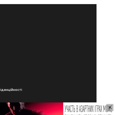
iденцiйностi
×
ічного віку.
ування Сайтом.