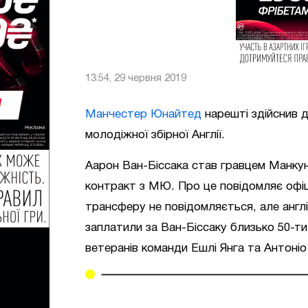
13:54, 29 червня 2019
Манчестер Юнайтед
нарешті здійснив 
молодіжної збірної Англії.
Аарон Ван-Біссака став гравцем Манкуні
контракт з МЮ. Про це повідомляє офіц
трансферу не повідомляється, але англ
заплатили за Ван-Біссаку близько 50-ти
ветеранів команди Ешлі Янга та Антоніо