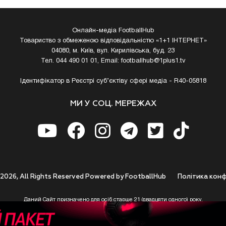
Онлайн-медіа FootballHub
Товариство з обмеженою відповідальністю «1+1 ІНТЕРНЕТ»
04080, м. Київ, вул. Кирилівська, буд. 23
Тел. 044 490 01 01, Email:
footballhub@1plus1.tv
Ідентифікатор в Реєстрі суб’єктіву сфері медіа - R40-05818
МИ У СОЦ. МЕРЕЖАХ
 2026, All Rights Reserved Powered by FootballHub
Полiтика конф
Даний Сайт призначено для осіб старше 21 (двадцяти одного) року.
 до використання https://footballhub.ua, Користувач цим підтверджує, що досяг 21-р
 Ви (Користувач) не досягли 21-річного віку - не розпочинайте або припиніть корист