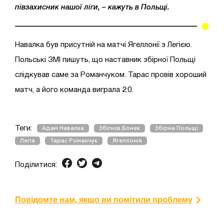
півзахисник нашої ліги, – кажуть в Польщі.
Навалка був присутній на матчі Ягеллонії з Легією.
Польські ЗМІ пишуть, що наставник збірної Польщі
слідкував саме за Романчуком. Тарас провів хороший
матч, а його команда виграла 2:0.
Теги:
Адам Навалка
Збігнєв Бонек
Збірна Польщі
Легія
Тарас Романчук
Ягеллонія
Поділитися:
Повідомте нам, якщо ви помітили проблему