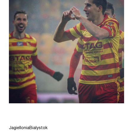
JagielloniaBialystok