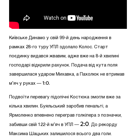
Київське Динамо у свій 99-й день народження в
рамках 28-го туру УПЛ здолало Колос. Старт
поєдинку видався жвавим, адже вже на 8-й хвилині
господарі відкрили рахунок. Подача від кута поля
завершилася ударом Михавка, а Пахолюк не втримав
1:0.
м’яч у руках —
Подвоїти перевагу підопічні Костюка змогли вже за
кілька хвилин. Буяльський заробив пенальті, а
Ярмоленко впевнено переграв голкіпера з позначки,
2:0
забивши свій 122-й м’яч в УПЛ —
. До рекорду
Максима Шацьких залишилося всього два голи.