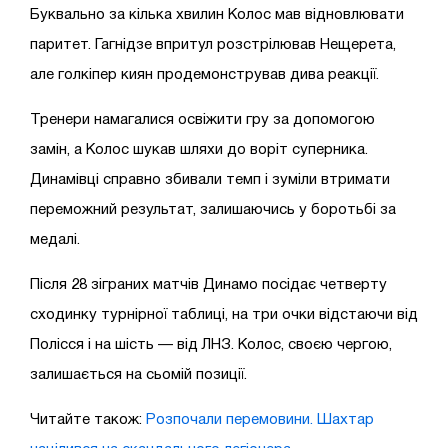
Буквально за кілька хвилин Колос мав відновлювати
паритет. Гагнідзе впритул розстрілював Нещерета,
але голкіпер киян продемонстрував дива реакції.
Тренери намагалися освіжити гру за допомогою
замін, а Колос шукав шляхи до воріт суперника.
Динамівці справно збивали темп і зуміли втримати
переможний результат, залишаючись у боротьбі за
медалі.
Після 28 зіграних матчів Динамо посідає четверту
сходинку турнірної таблиці, на три очки відстаючи від
Полісся і на шість — від ЛНЗ. Колос, своєю чергою,
залишається на сьомій позиції.
Читайте також:
Розпочали перемовини. Шахтар