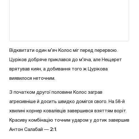
Відквитати один м’яч Колос міг перед перервою.
Цуріков добряче приклався до м’яча, але Нещерет
врятував киян, а добивання того ж Цурікова
виявилося неточним.
З початком другої половини Колос заграв
агресивніше й досить швидко домігся свого. На 58-й
хвилині корнер ковалівців завершився взяттям воріт.
Красиву комбінацію точним ударом у дотик завершив
2:1
Антон Салабай —
.