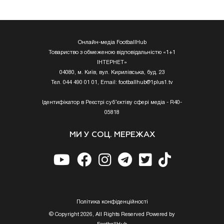
Онлайн-медіа FootballHub
Товариство з обмеженою відповідальністю «1+1
ІНТЕРНЕТ»
04080, м. Київ, вул. Кирилівська, буд. 23
Тел. 044 490 01 01, Email:
footballhub@1plus1.tv
Ідентифікатор в Реєстрі суб’єктіву сфері медіа - R40-
05818
МИ У СОЦ. МЕРЕЖАХ
Полiтика конфiденцiйностi
© Copyright 2026, All Rights Reserved Powered by