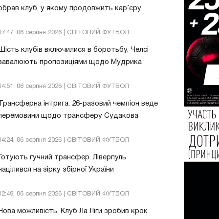
обрав клуб, у якому продовжить кар’єру
17:47, 06 серпня 2026 | СВІТОВИЙ ФУТБОЛ
Шість клубів включилися в боротьбу. Челсі
завалюють пропозиціями щодо Мудрика
14:51, 06 серпня 2026 | СВІТОВИЙ ФУТБОЛ
Трансферна інтрига. 26-разовий чемпіон веде
перемовини щодо трансферу Судакова
14:24, 06 серпня 2026 | СВІТОВИЙ ФУТБОЛ
Готують гучний трансфер. Ліверпуль
націлився на зірку збірної України
12:49, 06 серпня 2026 | СВІТОВИЙ ФУТБОЛ
Нова можливість. Клуб Ла Ліги зробив крок