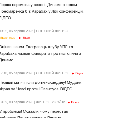
Перша перемога у сезоні. Динамо з голом
Пономаренка б'є Карабах у Лізі конференцій.
ВІДЕО
09:02, 06 серпня 2026 | СВІТОВИЙ ФУТБОЛ
Ексклюзив
Відео
Оцінив шанси. Ексгравець клубу УПЛ та
Карабаха назвав фаворита протистояння з
Динамо
17:18, 05 серпня 2026 | СВІТОВИЙ ФУТБОЛ
Відео
Перший матч після допінг-скандалу! Мудрик
зіграв за Челсі проти Ювентуса. ВІДЕО
19:32, 03 серпня 2026 | ФУТБОЛ УКРАЇНИ
Відео
Є проблеми! Сказали, чому перестав