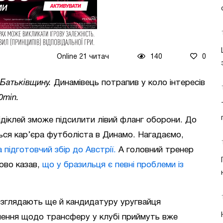
Online 21 читач
140
0
 Батьківщину.
Динамівець потрапив у коло інтересів
0min.
ідіклей зможе підсилити лівий фланг оборони. До
ься кар’єра футболіста в Динамо. Нагадаємо,
 підготовчий збір до Австрії.
А головний тренер
ово казав,
що у бразильця є певні проблеми із
розглядають ще й кандидатуру уругвайця
ішення щодо трансферу у клубі приймуть вже