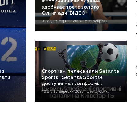
Історичний бій! Україна
здобуває третє золото
Олімпіади. ВІДЕО
01:27, 08 серпня 2024 | Без рубрики
 з
Спортивні телеканали Setanta
лати
Sports і Setanta Sports+
доступні на платформі
Київстар ТБ
18:27, 13 вересня 2023 | Без рубрики