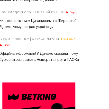
забивати Пономаренко в Динамо
18:37, 03 серпня 2026 | СВІТОВИЙ ФУТБОЛ
Відео
Чи є конфлікт між Циганковим та Жироною?!
Відомо, чому не грає українець
17:26, 31 липня 2026 | ФУТБОЛ УКРАЇНИ
Ексклюзив
Відео
Офіційна інформація! У Динамо сказали, чому
Суркіс зіграв замість Нещерета проти ПАОКа