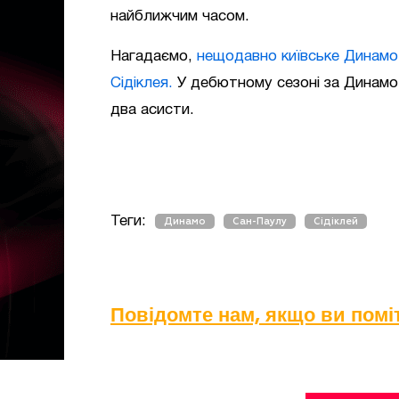
найближчим часом.
Нагадаємо,
нещодавно київське Динамо
Сідіклея.
У дебютному сезоні за Динамо б
два асисти.
Теги:
Динамо
Сан-Паулу
Сідіклей
Повідомте нам, якщо ви пом