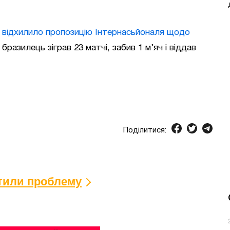
 відхилило пропозицію Інтернасьйоналя щодо
разилець зіграв 23 матчі, забив 1 м’яч і віддав
Поділитися:
ітили проблему