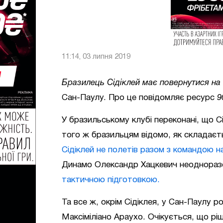
11:14, 03 липня 2019
Бразилець Сідіклей має повернутися на
Сан-Паулу. Про це повідомляє ресурс
9
У бразильському клубі переконані, що С
того ж бразильцям відомо, як складаєт
Сідіклей не полетів разом з командою на
Динамо Олександр Хацкевич неоднораз
тактичною підготовкою.
Та все ж, окрім Сідіклея, у Сан-Паулу 
Максіміліано Араухо. Очікується, що р