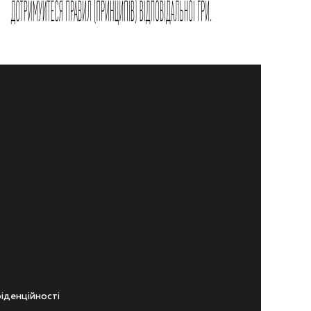
iденцiйностi