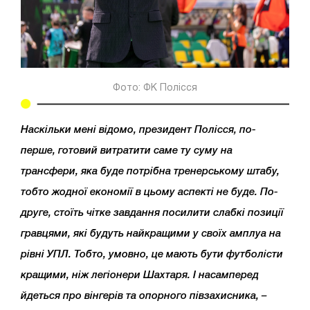
Фото: ФК Полісся
Наскільки мені відомо, президент Полісся, по-
перше, готовий витратити саме ту суму на
трансфери, яка буде потрібна тренерському штабу,
тобто жодної економії в цьому аспекті не буде. По-
друге, стоїть чітке завдання посилити слабкі позиції
гравцями, які будуть найкращими у своїх амплуа на
рівні УПЛ. Тобто, умовно, це мають бути футболісти
кращими, ніж легіонери Шахтаря. І насамперед
йдеться про вінгерів та опорного півзахисника, –