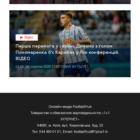
Відео
Перша перемога у сезоні. Динамо з голом
Пономаренка б'є Карабах у Лізі конференцій.
ВІДЕО
21:56, 06 серпня 2026 | СВІТОВИЙ ФУТБОЛ
Онлайн-медіа FootballHub
Товариство з обмеженою відповідальністю «1+1
ІНТЕРНЕТ»
04080, м. Київ, вул. Кирилівська, буд. 23
Тел. 044 490 01 01, Email:
footballhub@1plus1.tv