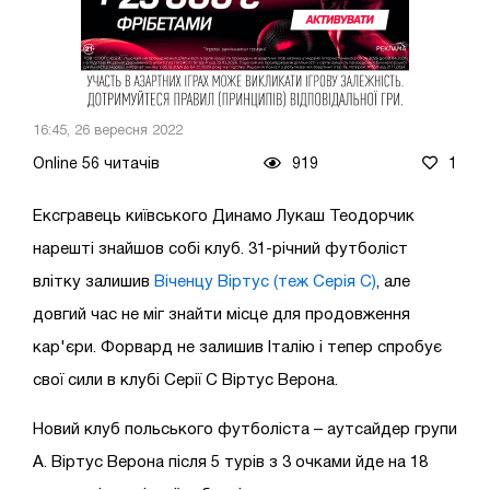
16:45, 26 вересня 2022
Online 56 читачів
919
1
Ексгравець київського Динамо Лукаш Теодорчик
нарешті знайшов собі клуб. 31-річний футболіст
влітку залишив
Віченцу Віртус (теж Серія С)
, але
довгий час не міг знайти місце для продовження
кар'єри. Форвард не залишив Італію і тепер спробує
свої сили в клубі Серії C Віртус Верона.
Новий клуб польського футболіста – аутсайдер групи
А. Віртус Верона після 5 турів з 3 очками йде на 18