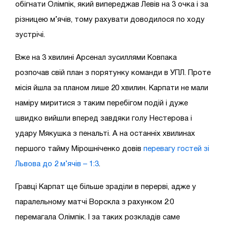
обігнати Олімпік, який випереджав Левів на 3 очка і за
різницею м’ячів, тому рахувати доводилося по ходу
зустрічі.
Вже на 3 хвилині Арсенал зусиллями Ковпака
розпочав свій план з порятунку команди в УПЛ. Проте
місія йшла за планом лише 20 хвилин. Карпати не мали
наміру миритися з таким перебігом подій і дуже
швидко вийшли вперед завдяки голу Нестерова і
удару Мякушка з пенальті. А на останніх хвилинах
першого тайму Мірошніченко довів
перевагу гостей зі
Львова до 2 м’ячів – 1:3
.
Гравці Карпат ще більше зраділи в перерві, адже у
паралельному матчі Ворскла з рахунком 2:0
перемагала Олімпік. І за таких розкладів саме