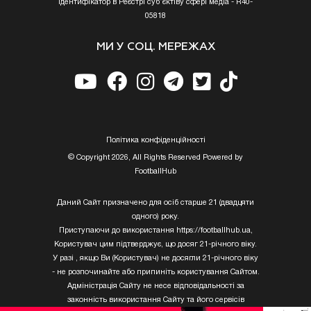
Ідентифікатор в Реєстрі суб’єктіву сфері медіа - R40-
05818
МИ У СОЦ. МЕРЕЖАХ
Полiтика конфiденцiйностi
© Copyright 2026, All Rights Reserved Powered by
FootballHub
Даний Сайт призначено для осіб старше 21 (двадцяти
одного) року.
Приступаючи до використання https://footballhub.ua,
Користувач цим підтверджує, що досяг 21-річного віку.
У разі , якщо Ви (Користувач) не досягли 21-річного віку
- не розпочинайте або припиніть користування Сайтом.
Адміністрація Сайту не несе відповідальності за
законність використання Сайту та його сервісів