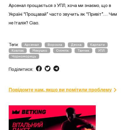
Арсенал прощається з УПЛ, хоча ми знаємо, що в
Україні “Прощавай” часто звучить як “Привіт”… Чим
не Італія? Ciao.
Теги:
Арсенал
Ворскла
Десна
Карпати
Ковпак
Мякушко
Олімпік
Танчик
УПЛ
Чорноморець
Поділитися:
Повідомте нам, якщо ви помітили проблему