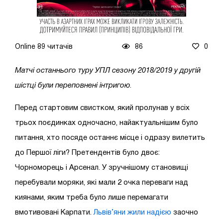
Online 89 читачів
86
0
Матчі останнього туру УПЛ сезону 2018/2019 у другій
шістці були переповнені інтригою
.
Перед стартовим свистком, який пролунав у всіх
трьох поєдинках одночасно, найактуальнішим було
питання, хто посяде останнє місце і одразу вилетить
до Першої ліги? Претендентів було двоє:
Чорноморець і Арсенал. У зручнішому становищі
перебували моряки, які мали 2 очка переваги над
киянами, яким треба було лише перемагати
вмотивовані Карпати.
Львів’яни жили надією
заочно