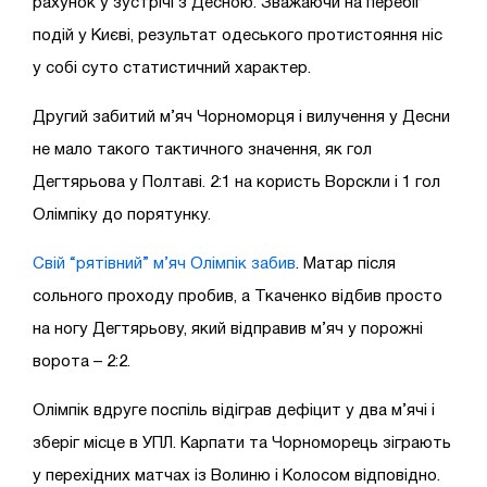
рахунок у зустрічі з Десною. Зважаючи на перебіг
подій у Києві, результат одеського протистояння ніс
у собі суто статистичний характер.
Другий забитий м’яч Чорноморця і вилучення у Десни
не мало такого тактичного значення, як гол
Дегтярьова у Полтаві. 2:1 на користь Ворскли і 1 гол
Олімпіку до порятунку.
Свій “рятівний” м’яч Олімпік забив
. Матар після
сольного проходу пробив, а Ткаченко відбив просто
на ногу Дегтярьову, який відправив м’яч у порожні
ворота – 2:2.
Олімпік вдруге поспіль відіграв дефіцит у два м’ячі і
зберіг місце в УПЛ. Карпати та Чорноморець зіграють
у перехідних матчах із Волиню і Колосом відповідно.