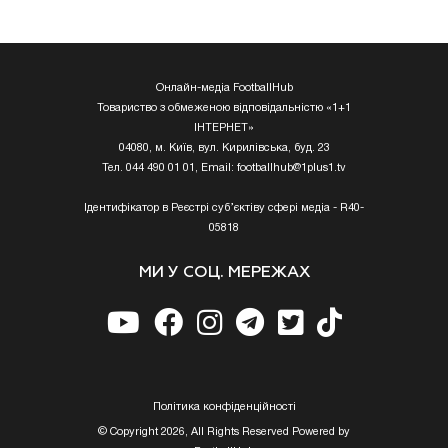
Онлайн-медіа FootballHub
Товариство з обмеженою відповідальністю «1+1
ІНТЕРНЕТ»
04080, м. Київ, вул. Кирилівська, буд. 23
Тел. 044 490 01 01, Email:
footballhub@1plus1.tv
Ідентифікатор в Реєстрі суб’єктіву сфері медіа - R40-
05818
МИ У СОЦ. МЕРЕЖАХ
Полiтика конфiденцiйностi
© Copyright 2026, All Rights Reserved Powered by