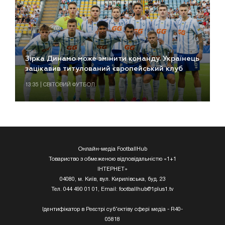
Зірка Динамо може змінити команду. Українець
зацікавив титулований європейський клуб
13:35 | СВІТОВИЙ ФУТБОЛ
Онлайн-медіа FootballHub
Товариство з обмеженою відповідальністю «1+1
ІНТЕРНЕТ»
04080, м. Київ, вул. Кирилівська, буд. 23
Тел. 044 490 01 01, Email:
footballhub@1plus1.tv
Ідентифікатор в Реєстрі суб’єктіву сфері медіа - R40-
05818