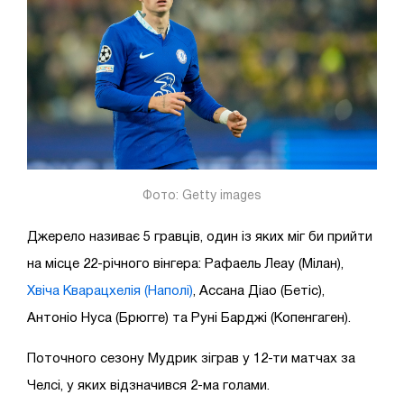
Фото: Getty images
Джерело називає 5 гравців, один із яких міг би прийти
на місце 22-річного вінгера: Рафаель Леау (Мілан),
Хвіча Кварацхелія (Наполі)
, Ассана Діао (Бетіс),
Антоніо Нуса (Брюгге) та Руні Барджі (Копенгаген).
Поточного сезону Мудрик зіграв у 12-ти матчах за
Челсі, у яких відзначився 2-ма голами.