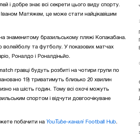
ей і добре знає всі секрети цього виду спорту.
з Іваном Матяжем, це може стати найцікавішим
 на знаменитому бразильському пляжі Копакабана.
о волейболу та футболу. У показових матчах
аріо, Роналдо і Роналдіньйо.
match гравці будуть розбиті на чотири групи по
лановано 19) триватимуть близько 20 хвилин
изно на шість годин. Тому всі охочі можуть
ильським спортом і відчути довгоочікуване
ожете побачити на
YouTube-каналі
Football Hub
.