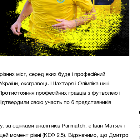
ізних міст, серед яких буде і професійний
країни, ексгравець Шахтаря і Олімпіка нині
Протистояння професійних гравців з футволею і
Підтвердили свою участь по 6 представників
 за оцінками аналітиків Parimatch, є Іван Матяж і
цей момент рівні (КЕФ 2.5). Відзначимо, що Дмитро