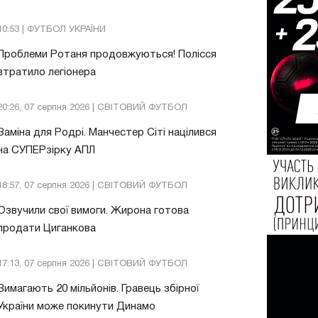
10:53 | ФУТБОЛ УКРАЇНИ
Проблеми Ротаня продовжуються! Полісся
втратило легіонера
20:26, 07 серпня 2026 | СВІТОВИЙ ФУТБОЛ
Заміна для Родрі. Манчестер Сіті націлився
на СУПЕРзірку АПЛ
18:57, 07 серпня 2026 | СВІТОВИЙ ФУТБОЛ
Озвучили свої вимоги. Жирона готова
продати Циганкова
17:13, 07 серпня 2026 | СВІТОВИЙ ФУТБОЛ
Вимагають 20 мільйонів. Гравець збірної
України може покинути Динамо