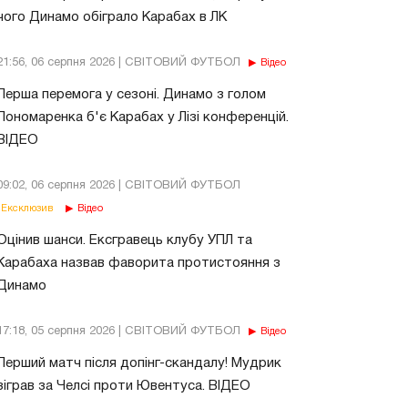
чого Динамо обіграло Карабах в ЛК
21:56, 06 серпня 2026 | СВІТОВИЙ ФУТБОЛ
Відео
Перша перемога у сезоні. Динамо з голом
Пономаренка б'є Карабах у Лізі конференцій.
ВІДЕО
09:02, 06 серпня 2026 | СВІТОВИЙ ФУТБОЛ
Ексклюзив
Відео
Оцінив шанси. Ексгравець клубу УПЛ та
Карабаха назвав фаворита протистояння з
Динамо
17:18, 05 серпня 2026 | СВІТОВИЙ ФУТБОЛ
Відео
Перший матч після допінг-скандалу! Мудрик
зіграв за Челсі проти Ювентуса. ВІДЕО