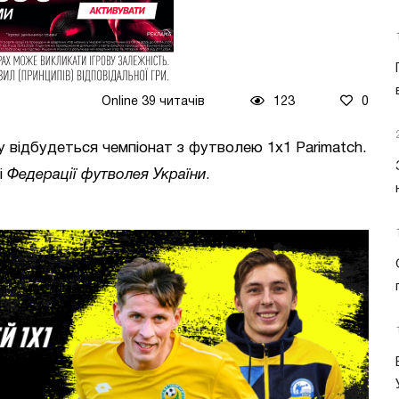
Online 39 читачів
123
0
у відбудеться чемпіонат з футволею 1х1 Parimatch.
і
Федерації футволея України
.