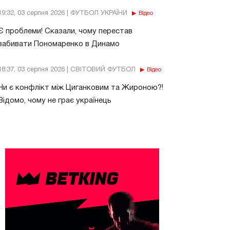
19:32, 03 серпня 2026 | ФУТБОЛ УКРАЇНИ
Відео
Є проблеми! Сказали, чому перестав
забивати Пономаренко в Динамо
18:37, 03 серпня 2026 | СВІТОВИЙ ФУТБОЛ
Відео
Чи є конфлікт між Циганковим та Жироною?!
Відомо, чому не грає українець