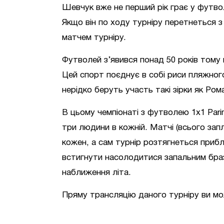
Шевчук вже не перший рік грає у футвол
Якщо він по ходу турніру перетнеться 
матчем турніру.
Футволей з’явився понад 50 років тому
Цей спорт поєднує в собі риси пляжног
нерідко беруть участь такі зірки як Ром
В цьому чемпіонаті з футволею 1х1 Pari
три людини в кожній. Матчі (всього зап
кожен, а сам турнір розтягнеться прибл
встигнути насолодитися запальним браз
наближення літа.
Пряму трансляцію даного турніру ви м