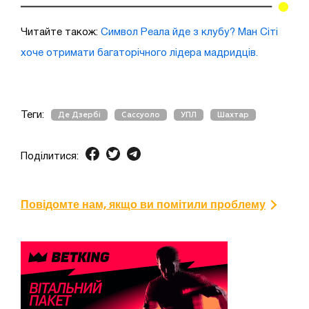
Читайте також:
Символ Реала йде з клубу? Ман Сіті
хоче отримати багаторічного лідера мадридців.
Теги:
Де Дзербі
Сассуоло
УПЛ
Шахтар
Поділитися:
Повідомте нам, якщо ви помітили проблему