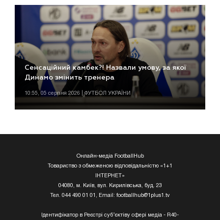
Сенсаційний камбек?! Назвали умову, за якої
Динамо змінить тренера
10:55, 05 серпня 2026 | ФУТБОЛ УКРАЇНИ
Онлайн-медіа FootballHub
Товариство з обмеженою відповідальністю «1+1
ІНТЕРНЕТ»
04080, м. Київ, вул. Кирилівська, буд. 23
Тел. 044 490 01 01, Email:
footballhub@1plus1.tv
Ідентифікатор в Реєстрі суб’єктіву сфері медіа - R40-