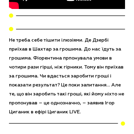
Не треба себе тішити ілюзіями. Де Дзербі
приїхав в Шахтар за грошима. До нас їдуть за
грошима. Фіорентина прпонувала умови в
чотири рази гірші, ніж гірники. Тому він приїхав
за грошима. Чи вдасться заробити гроші і
показати результат? Це поки запитання… Але
те, що він заробить такі гроші, які йому ніхто не
пропонував – це однозначно, – заявив Ігор
Циганик в ефірі Циганик LIVE.