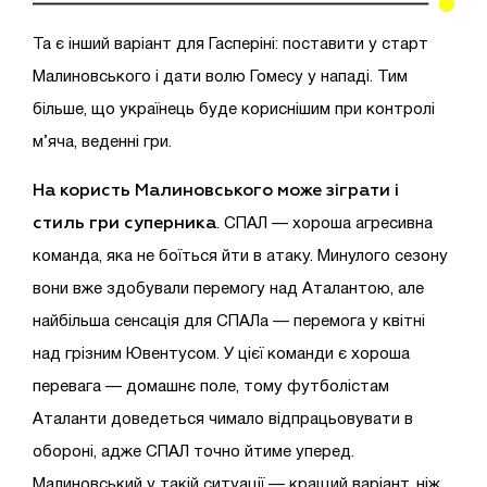
Та є інший варіант для Гасперіні: поставити у старт
Малиновського і дати волю Гомесу у нападі. Тим
більше, що українець буде кориснішим при контролі
м’яча, веденні гри.
На користь Малиновського може зіграти і
стиль гри суперника
. СПАЛ — хороша агресивна
команда, яка не боїться йти в атаку. Минулого сезону
вони вже здобували перемогу над Аталантою, але
найбільша сенсація для СПАЛа — перемога у квітні
над грізним Ювентусом. У цієї команди є хороша
перевага — домашнє поле, тому футболістам
Аталанти доведеться чимало відпрацьовувати в
обороні, адже СПАЛ точно йтиме уперед.
Малиновський у такій ситуації — кращий варіант, ніж