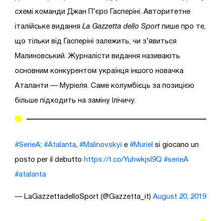
схемі команди Джан П’єро Гасперіні. Авторитетне
італійське видання
La Gazzetta dello Sport
пише про те,
що тільки від Гасперіні залежить, чи з’явиться
Малиновський. Журналісти видання називають
основним конкурентом українця іншого новачка
Аталанти — Муріеля. Саме колумбієць за позицією
більше підходить на заміну Ілічичу.
#SerieA
:
#Atalanta
,
#Malinovskyi
e
#Muriel
si giocano un
posto per il debutto
https://t.co/Yuhwkjsl9Q
#serieA
#atalanta
— LaGazzettadelloSport (@Gazzetta_it)
August 20, 2019