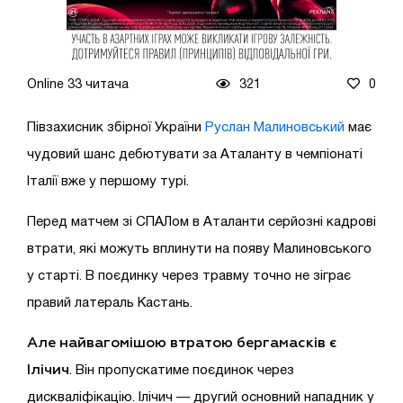
Online 33 читача
321
0
Півзахисник збірної України
Руслан Малиновський
має
чудовий шанс дебютувати за Аталанту в чемпіонаті
Італії вже у першому турі.
Перед матчем зі СПАЛом в Аталанти серйозні кадрові
втрати, які можуть вплинути на появу Малиновського
у старті. В поєдинку через травму точно не зіграє
правий латераль Кастань.
Але найвагомішою втратою бергамасків є
Ілічич
. Він пропускатиме поєдинок через
дискваліфікацію. Ілічич — другий основний нападник у