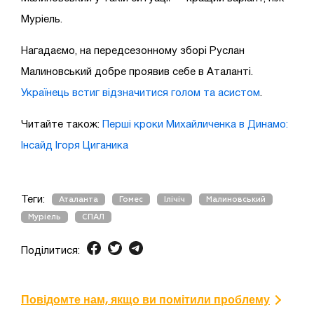
Муріель.
Нагадаємо, на передсезонному зборі Руслан
Малиновський добре проявив себе в Аталанті.
Українець встиг відзначитися голом та асистом
.
Читайте також:
Перші кроки Михайличенка в Динамо:
Інсайд Ігоря Циганика
Теги:
Аталанта
Гомес
Ілічіч
Малиновський
Муріель
СПАЛ
Поділитися:
Повідомте нам, якщо ви помітили проблему