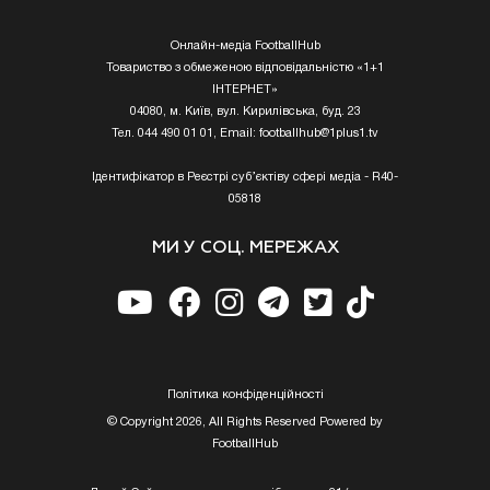
Онлайн-медіа FootballHub
Товариство з обмеженою відповідальністю «1+1
ІНТЕРНЕТ»
04080, м. Київ, вул. Кирилівська, буд. 23
Тел. 044 490 01 01, Email:
footballhub@1plus1.tv
Ідентифікатор в Реєстрі суб’єктіву сфері медіа - R40-
05818
МИ У СОЦ. МЕРЕЖАХ
Полiтика конфiденцiйностi
© Copyright 2026, All Rights Reserved Powered by
FootballHub