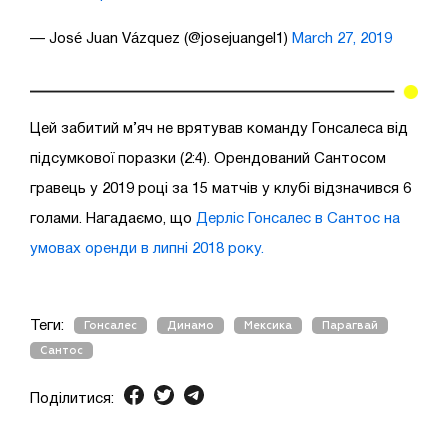
— José Juan Vázquez (@josejuangel1)
March 27, 2019
Цей забитий м’яч не врятував команду Гонсалеса від
підсумкової поразки (2:4). Орендований Сантосом
гравець у 2019 році за 15 матчів у клубі відзначився 6
голами. Нагадаємо, що
Дерліс Гонсалес в Сантос на
умовах оренди в липні 2018 року.
Теги:
Гонсалес
Динамо
Мексика
Парагвай
Сантос
Поділитися: