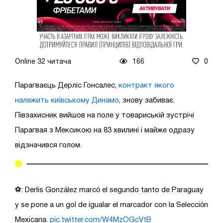
Online 32 читача
166
0
Парагваєць Дерліс Гонсалес,
контракт якого
належить київському Динамо
, знову забиває.
Півзахисник вийшов на поле у товариській зустрічі
Парагвая з Мексикою на 83 хвилині і майже одразу
відзначився голом.
⚽️: Derlis González marcó el segundo tanto de Paraguay
y se pone a un gol de igualar el marcador con la Selección
Mexicana.
pic.twitter.com/W4MzOGcVtB