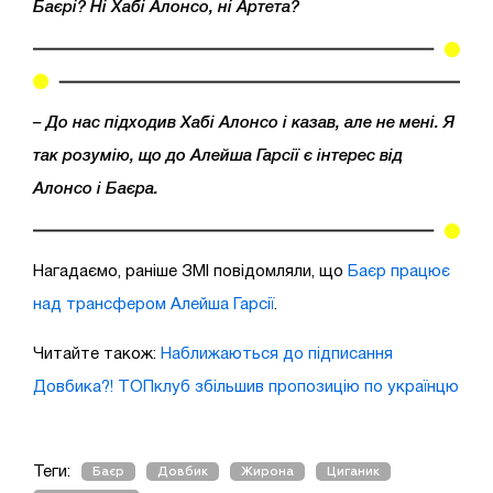
Баєрі? Ні Хабі Алонсо, ні Артета?
– До нас підходив Хабі Алонсо і казав, але не мені. Я
так розумію, що до Алейша Гарсії є інтерес від
Алонсо і Баєра.
Нагадаємо, раніше ЗМІ повідомляли, що
Баєр працює
над трансфером Алейша Гарсії
.
Читайте також:
Наближаються до підписання
Довбика?! ТОПклуб збільшив пропозицію по українцю
Теги:
Баєр
Довбик
Жирона
Циганик