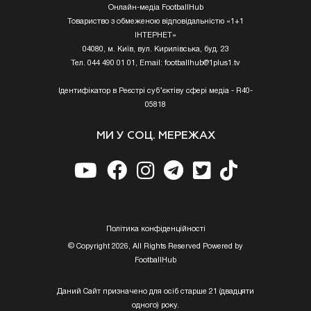
Онлайн-медіа FootballHub
Товариство з обмеженою відповідальністю «1+1
ІНТЕРНЕТ»
04080, м. Київ, вул. Кирилівська, буд. 23
Тел. 044 490 01 01, Email:
footballhub@1plus1.tv
Ідентифікатор в Реєстрі суб’єктіву сфері медіа - R40-
05818
МИ У СОЦ. МЕРЕЖАХ
Полiтика конфiденцiйностi
© Copyright 2026, All Rights Reserved Powered by
FootballHub
Даний Сайт призначено для осіб старше 21 (двадцяти
одного) року.