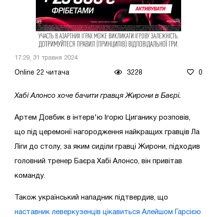
17:29, 31 травня 2024
Online 22 читача
3228
0
Хабі Алонсо хоче бачити гравця Жирони в Баєрі.
Артем Довбик в інтерв'ю Ігорю Циганику розповів,
що під церемонії нагородження найкращих гравців Ла
Ліги до столу, за яким сиділи гравці Жирони, підходив
головний тренер Баєра Хабі Алонсо, він привітав
команду.
Також український нападник підтвердив, що
наставник леверкузенців цікавиться Алейшом Гарсією