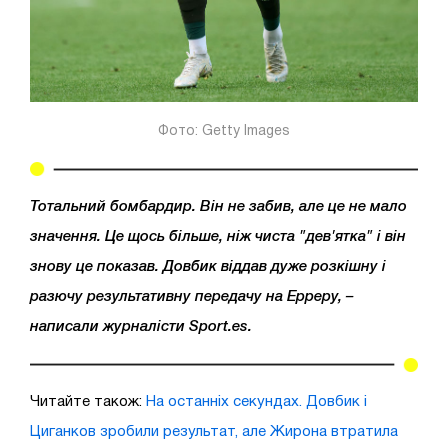
Фото: Getty Images
Тотальний бомбардир. Він не забив, але це не мало
значення. Це щось більше, ніж чиста "дев'ятка" і він
знову це показав. Довбик віддав дуже розкішну і
разючу результативну передачу на Ерреру, –
написали журналісти Sport.es.
Читайте також:
На останніх секундах. Довбик і
Циганков зробили результат, але Жирона втратила