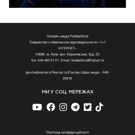
Онлайн-медіа FootballHub
Товариство з обмеженою відповідальністю «1+1
ІНТЕРНЕТ»
04080, м. Київ, вул. Кирилівська, буд. 23
Тел. 044 490 01 01, Email:
footballhub@1plus1.tv
Ідентифікатор в Реєстрі суб’єктіву сфері медіа - R40-
05818
МИ У СОЦ. МЕРЕЖАХ
Полiтика конфiденцiйностi