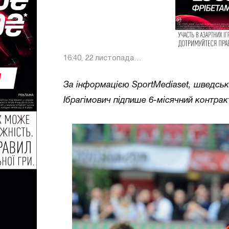
16:40, 22 листопада
2018
За інформацією SportMediaset, шведськ
Ібрагімович підпише 6-місячний контрак