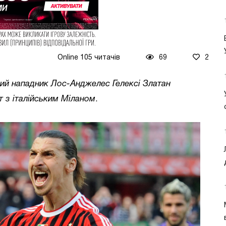
Online 105 читачів
69
2
ий нападник Лос-Анджелес Гелексі Златан
т з італійським Міланом
.