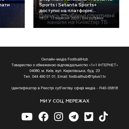
лати
Sports і Setanta Sports+
доступні на платформі
Київстар ТБ
18:27, 13 вересня 2023 | Без рубрики
Онлайн-медіа FootballHub
Товариство з обмеженою відповідальністю «1+1 ІНТЕРНЕТ»
04080, м. Київ, вул. Кирилівська, буд. 23
Тел. 044 490 01 01, Email:
footballhub@1plus1.tv
Ідентифікатор в Реєстрі суб’єктіву сфері медіа - R40-05818
МИ У СОЦ. МЕРЕЖАХ