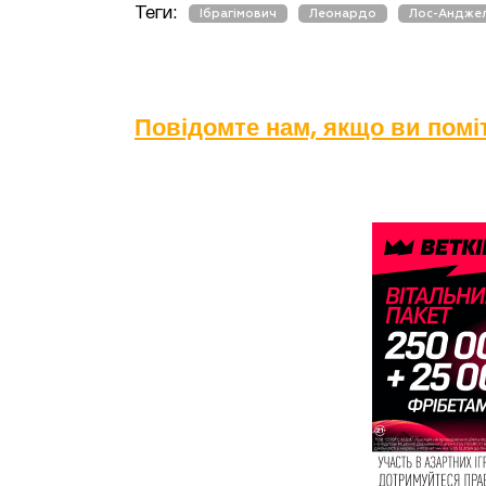
Теги:
Ібрагімович
Леонардо
Лос-Андже
Повідомте нам, якщо ви пом