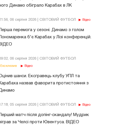
чого Динамо обіграло Карабах в ЛК
21:56, 06 серпня 2026 | СВІТОВИЙ ФУТБОЛ
Відео
Перша перемога у сезоні. Динамо з голом
Пономаренка б'є Карабах у Лізі конференцій.
ВІДЕО
09:02, 06 серпня 2026 | СВІТОВИЙ ФУТБОЛ
Ексклюзив
Відео
Оцінив шанси. Ексгравець клубу УПЛ та
Карабаха назвав фаворита протистояння з
Динамо
17:18, 05 серпня 2026 | СВІТОВИЙ ФУТБОЛ
Відео
Перший матч після допінг-скандалу! Мудрик
зіграв за Челсі проти Ювентуса. ВІДЕО