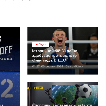
Відео
Історичний бій! Україна
здобуває третє золото
Олімпіади. ВІДЕО
01:27, 08 серпня 2024 | Без рубрики
 з
Спортивні телеканали Setanta