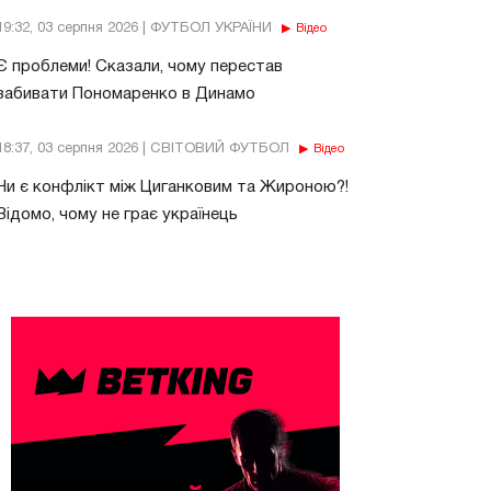
19:32, 03 серпня 2026 | ФУТБОЛ УКРАЇНИ
Відео
Є проблеми! Сказали, чому перестав
забивати Пономаренко в Динамо
18:37, 03 серпня 2026 | СВІТОВИЙ ФУТБОЛ
Відео
Чи є конфлікт між Циганковим та Жироною?!
Відомо, чому не грає українець