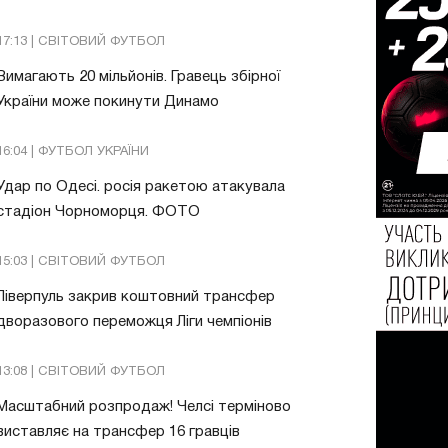
17:13 | СВІТОВИЙ ФУТБОЛ
Вимагають 20 мільйонів. Гравець збірної
України може покинути Динамо
16:04 | ФУТБОЛ УКРАЇНИ
Удар по Одесі. росія ракетою атакувала
стадіон Чорноморця. ФОТО
15:03 | СВІТОВИЙ ФУТБОЛ
Ліверпуль закрив коштовний трансфер
дворазового переможця Ліги чемпіонів
13:08 | СВІТОВИЙ ФУТБОЛ
Масштабний розпродаж! Челсі терміново
виставляє на трансфер 16 гравців