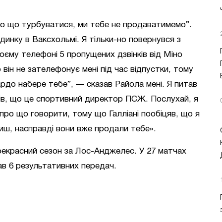
 про що турбуватися, ми тебе не продаватимемо”.
динку в Ваксхольмі. Я тільки-но повернувся з
воєму телефоні 5 пропущених дзвінків від Міно
він не зателефонує мені під час відпустки, тому
рдо набере тебе”, — сказав Райола мені. Я питав
мів, що це спортивний директор ПСЖ. Послухай, я
 про що говорити, тому що Галліані пообіцяв, що я
чиш, насправді вони вже продали тебе».
прекрасний сезон за Лос-Анджелес. У 27 матчах
ав 6 результативних передач.