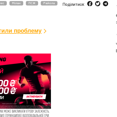
лес
Мілан
ПСЖ
Райола
Поділитися:
ітили проблему