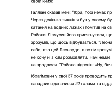
своїй книзі:
Галліані сказав мені: “Ібра, тобі немає
Через декілька тижнів я був у своєму бу
катання на водних лижах і помітив на с
Райоли. Я змусив його присягнутися, що 
зрозумів, що щось відбувається. “Леона
себе, хто цей Леонардо, а потім зрозу
не хочу ні з ким розмовляти. Нам немає
не продаюся. “Райола відповів: «Ну, ба
Ібрагімович у свої 37 років проводить 
нападник відзначився 22 голами та відд