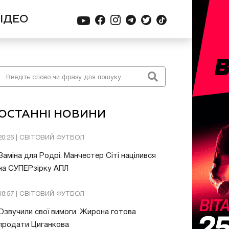
ІДЕО
ОСТАННІ НОВИНИ
20:26 | СВІТОВИЙ ФУТБОЛ
Заміна для Родрі. Манчестер Сіті націлився
на СУПЕРзірку АПЛ
18:57 | СВІТОВИЙ ФУТБОЛ
Озвучили свої вимоги. Жирона готова
продати Циганкова