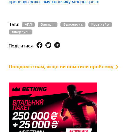
пропонує золотому хлопчику мізерні гроші
Теги:
АПЛ
Баварія
Барселона
Коутіньйо
Ліверпуль
Поділитися:
Повідомте нам, якщо ви помітили проблему