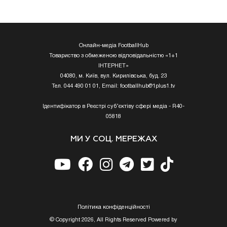
Онлайн-медіа FootballHub
Товариство з обмеженою відповідальністю «1+1
ІНТЕРНЕТ»
04080, м. Київ, вул. Кирилівська, буд. 23
Тел. 044 490 01 01, Email:
footballhub@1plus1.tv
Ідентифікатор в Реєстрі суб’єктіву сфері медіа - R40-
05818
МИ У СОЦ. МЕРЕЖАХ
Полiтика конфiденцiйностi
© Copyright 2026, All Rights Reserved Powered by