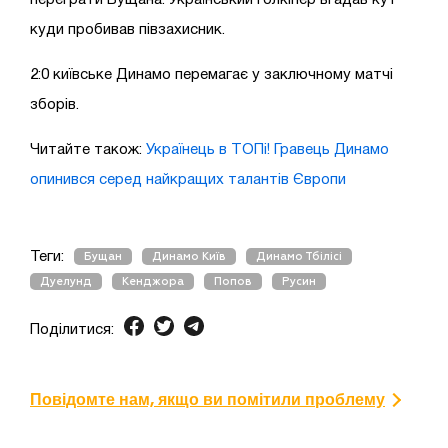
куди пробивав півзахисник.
2:0 київське Динамо перемагає у заключному матчі
зборів.
Читайте також:
Українець в ТОПі! Гравець Динамо
опинився серед найкращих талантів Європи
Теги:
Бущан
Динамо Київ
Динамо Тбілісі
Дуелунд
Кенджора
Попов
Русин
Поділитися:
Повідомте нам, якщо ви помітили проблему