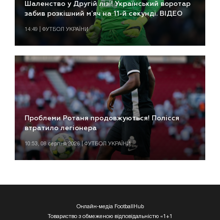
Шаленство у Другій лізі! Український воротар
забив розкішний мʼяч на 11-й секунді. ВІДЕО
14:49 | ФУТБОЛ УКРАЇНИ
Проблеми Ротаня продовжуються! Полісся
втратило легіонера
10:53, 08 серпня 2026 | ФУТБОЛ УКРАЇНИ
Онлайн-медіа FootballHub
Товариство з обмеженою відповідальністю «1+1