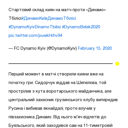
Стартовий склад киян на матч проти «Динамо»
Тбілісі
#ДинамоКиївДинамоТбілісі
#DynamoKyivDinamoTbilisi
#DynamoBelek2020
pic.twitter.com/puwkHrhv94
— FC Dynamo Kyiv (@DynamoKyiv)
February 15, 2020
Перший момент в матчі створили кияни вже на
початку гри. Сидорчук віддав на Шепелєва, той
прострілив з кута воротарського майданчика, але
центральний захисник грузинського клубу випередив
Русина і вибивав якнайдалі, проте влучив у
півзахисника Динамо. Від нього м’яч відлетів до
Буяльського, який заходився сам на 11-тиметровій