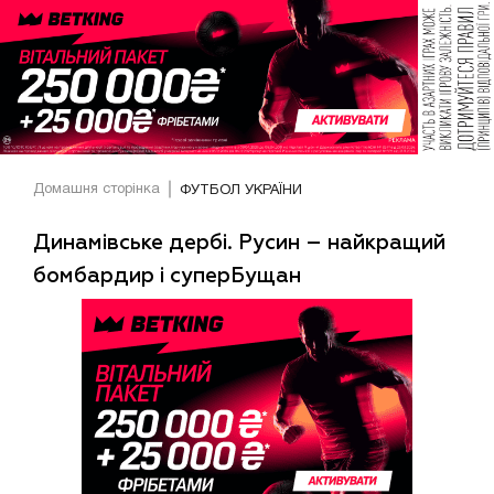
Домашня сторінка
ФУТБОЛ УКРАЇНИ
Динамівське дербі. Русин – найкращий
бомбардир і суперБущан