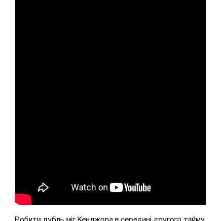
Робити дубль міг Кенджора в середині другого тайму.