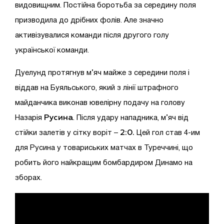
видовищним. Постійна боротьба за середину поля
призводила до дрібних фолів. Але значно
активізувалися команди після другого голу
української команди.
Дуелунд протягнув м’яч майже з середини поля і
віддав на Буяльського, який з лінії штрафного
майданчика виконав ювелірну подачу на голову
Русина
Назарія
. Після удару нападника, м’яч від
2:0.
стійки залетів у сітку воріт –
Цей гол став 4-им
для Русина у товариських матчах в Туреччині, що
робить його найкращим бомбардиром Динамо на
зборах.