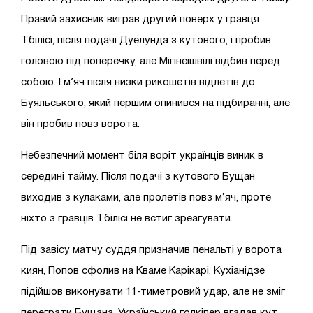
Правий захисник виграв другий поверх у гравця
Тбілісі, після подачі Дуелунда з кутового, і пробив
головою під поперечку, але Мігінеішвілі відбив перед
собою. І м’яч після низки рикошетів відлетів до
Буяльського, який першим опинився на підбиранні, але
він пробив повз ворота.
Небезпечний момент біля воріт українців виник в
середині тайму. Після подачі з кутового Бущан
виходив з кулаками, але пролетів повз м’яч, проте
ніхто з гравців Тбілісі не встиг зреагувати.
Під завісу матчу суддя призначив пенальті у ворота
киян, Попов сфолив на Кваме Карікарі. Кухіанідзе
підійшов виконувати 11-тиметровий удар, але не зміг
переграти Бущана. Український голкіпер вгадав кут