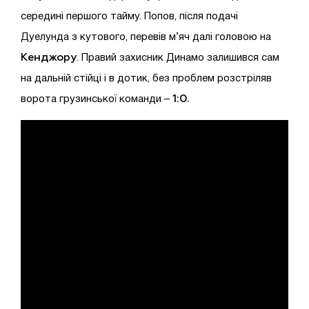
середині першого тайму. Попов, після подачі
Дуелунда з кутового, перевів м’яч далі головою на
Кенджору
. Правий захисник Динамо залишився сам
на дальній стійці і в дотик, без проблем розстріляв
1:0.
ворота грузинської команди –