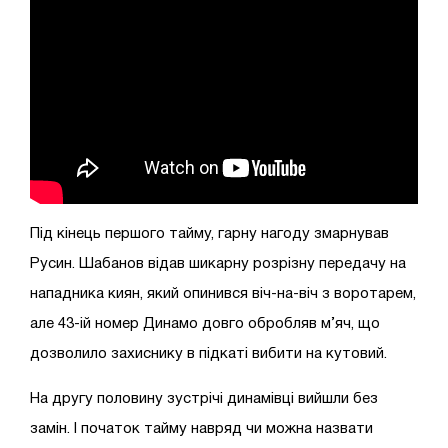
Під кінець першого тайму, гарну нагоду змарнував
Русин. Шабанов відав шикарну розрізну передачу на
нападника киян, який опинився віч-на-віч з воротарем,
але 43-ій номер Динамо довго обробляв м’яч, що
дозволило захиснику в підкаті вибити на кутовий.
На другу половину зустрічі динамівці вийшли без
замін. І початок тайму навряд чи можна назвати