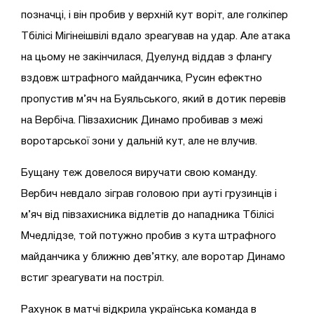
позначці, і він пробив у верхній кут воріт, але голкіпер
Тбілісі Мігінеішвілі вдало зреагував на удар. Але атака
на цьому не закінчилася, Дуелунд віддав з флангу
вздовж штрафного майданчика, Русин ефектно
пропустив м’яч на Буяльського, який в дотик перевів
на Вербіча. Півзахисник Динамо пробивав з межі
воротарської зони у дальній кут, але не влучив.
Бущану теж довелося виручати свою команду.
Вербич невдало зіграв головою при ауті грузинців і
м’яч від півзахисника відлетів до нападника Тбілісі
Мчедлідзе, той потужно пробив з кута штрафного
майданчика у ближню дев’ятку, але воротар Динамо
встиг зреагувати на постріл.
Рахунок в матчі відкрила українська команда в