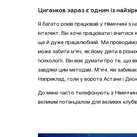
Циганков зараз є одним із найзір
Я багато років працював у Німеччині з н
інтелект. Він хоче працювати і вчитися 
ще й дуже працелюбний. Ми проводимо сп
може забити м’яч, як йому діяти в різн
психології. Він має думати про те, що в
завдяки цим методам. М’ячі, які забива
Наприклад, голи у ворота Астани і Десн
До мене часто телефонують з Німеччини
великим потенціалом для великих клубів