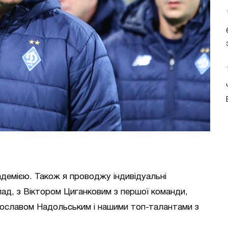
адемією. Також я проводжу індивідуальні
ад, з Віктором Циганковим з першої команди,
рославом Надольським і нашими топ-талантами з