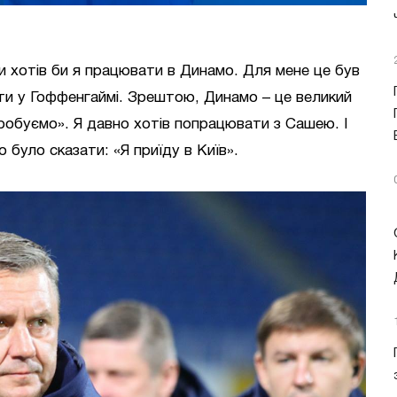
чи хотів би я працювати в Динамо. Для мене це був
оти у Гоффенгаймі. Зрештою, Динамо – це великий
спробуємо». Я давно хотів попрацювати з Сашею. І
 було сказати: «Я приїду в Київ».