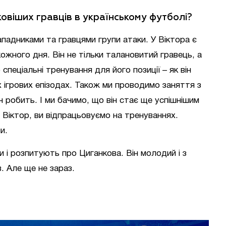
ковіших гравців в українському футболі?
ападниками та гравцями групи атаки. У Віктора є
кожного дня. Він не тільки талановитий гравець, а
еціальні тренування для його позиції – як він
их ігрових епізодах. Також ми проводимо заняття з
ін робить. І ми бачимо, що він стає ще успішнішим
є Віктор, ви відпрацьовуємо на тренуваннях.
и.
 і розпитують про Циганкова. Він молодий і з
. Але ще не зараз.