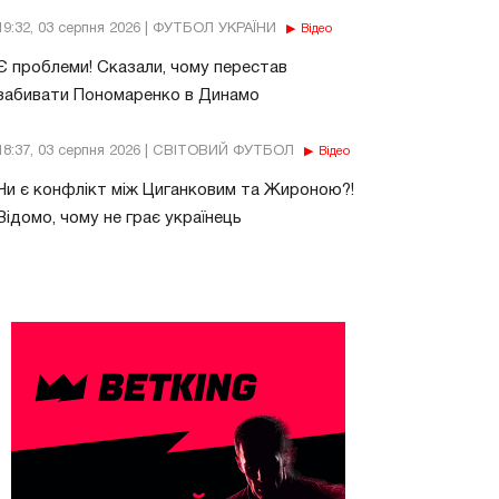
19:32, 03 серпня 2026 | ФУТБОЛ УКРАЇНИ
Відео
Є проблеми! Сказали, чому перестав
забивати Пономаренко в Динамо
18:37, 03 серпня 2026 | СВІТОВИЙ ФУТБОЛ
Відео
Чи є конфлікт між Циганковим та Жироною?!
Відомо, чому не грає українець