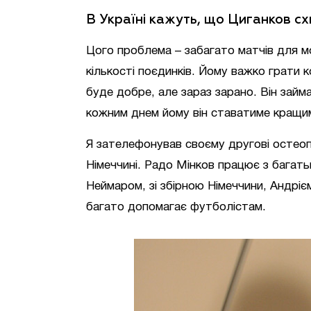
В Україні кажуть, що Циганков сх
Цого проблема – забагато матчів для мо
кількості поєдинків. Йому важко грати 
буде добре, але зараз зарано. Він займ
кожним днем йому він ставатиме кращим
Я зателефонував своєму другові остеопа
Німеччині. Радо Мінков працює з багат
Неймаром, зі збірною Німеччини, Андріє
багато допомагає футболістам.