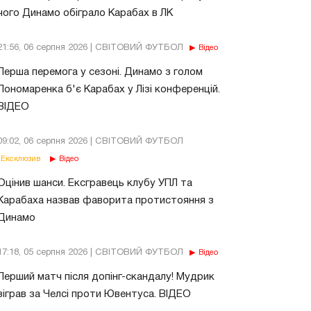
чого Динамо обіграло Карабах в ЛК
21:56, 06 серпня 2026 | СВІТОВИЙ ФУТБОЛ
Відео
Перша перемога у сезоні. Динамо з голом
Пономаренка б'є Карабах у Лізі конференцій.
ВІДЕО
09:02, 06 серпня 2026 | СВІТОВИЙ ФУТБОЛ
Ексклюзив
Відео
Оцінив шанси. Ексгравець клубу УПЛ та
Карабаха назвав фаворита протистояння з
Динамо
17:18, 05 серпня 2026 | СВІТОВИЙ ФУТБОЛ
Відео
Перший матч після допінг-скандалу! Мудрик
зіграв за Челсі проти Ювентуса. ВІДЕО