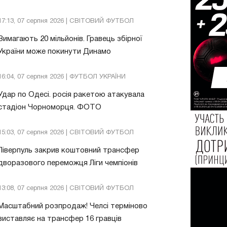
17:13, 07 серпня 2026 | СВІТОВИЙ ФУТБОЛ
Вимагають 20 мільйонів. Гравець збірної
України може покинути Динамо
16:04, 07 серпня 2026 | ФУТБОЛ УКРАЇНИ
Удар по Одесі. росія ракетою атакувала
стадіон Чорноморця. ФОТО
15:03, 07 серпня 2026 | СВІТОВИЙ ФУТБОЛ
Ліверпуль закрив коштовний трансфер
дворазового переможця Ліги чемпіонів
13:08, 07 серпня 2026 | СВІТОВИЙ ФУТБОЛ
Масштабний розпродаж! Челсі терміново
виставляє на трансфер 16 гравців