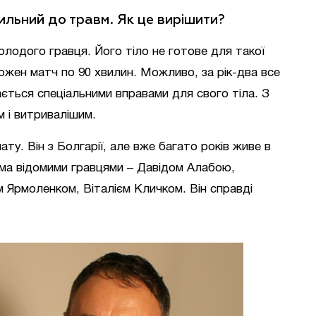
ильний до травм. Як це вирішити?
лодого гравця. Його тіло не готове для такої
кожен матч по 90 хвилин. Можливо, за рік-два все
ається спеціальними вправами для свого тіла. З
 і витривалішим.
ту. Він з Болгарії, але вже багато років живе в
ьма відомими гравцями – Давідом Алабою,
м Ярмоленком, Віталієм Кличком. Він справді