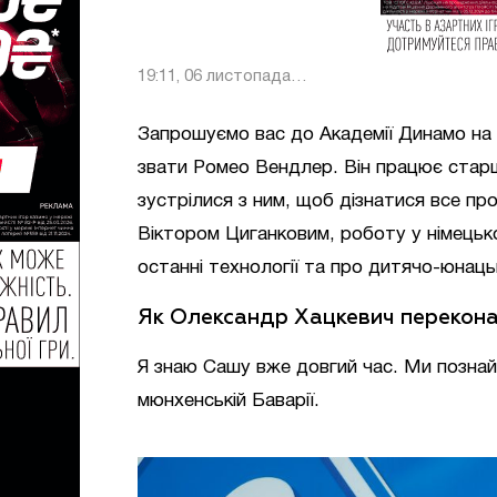
19:11, 06 листопада
2018
Запрошуємо вас до Академії Динамо на 
звати Ромео Вендлер. Він працює старш
зустрілися з ним, щоб дізнатися все пр
Віктором Циганковим, роботу у німець
останні технології та про дитячо-юнаць
Як Олександр Хацкевич перекона
Я знаю Сашу вже довгий час. Ми познайо
мюнхенській Баварії.