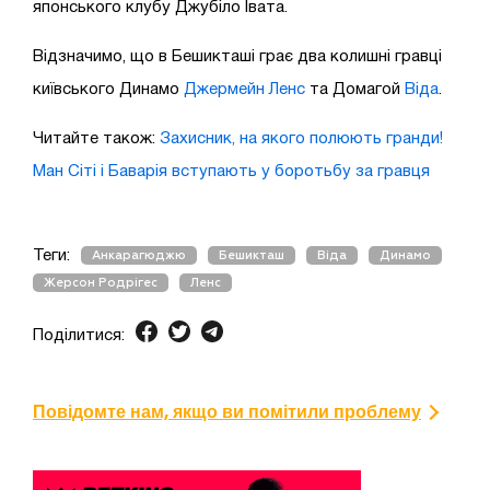
японського клубу Джубіло Івата.
Відзначимо, що в Бешикташі грає два колишні гравці
київського Динамо
Джермейн Ленс
та Домагой
Віда
.
Читайте також:
Захисник, на якого полюють гранди!
Ман Сіті і Баварія вступають у боротьбу за гравця
Теги:
Анкарагюджю
Бешикташ
Віда
Динамо
Жерсон Родрігес
Ленс
Поділитися:
Повідомте нам, якщо ви помітили проблему