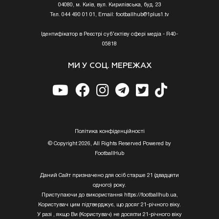
04080, м. Київ, вул. Кирилівська, буд. 23
Тел. 044 490 01 01, Email:
footballhub@1plus1.tv
Ідентифікатор в Реєстрі суб’єктіву сфері медіа - R40-
05818
МИ У СОЦ. МЕРЕЖАХ
Полiтика конфiденцiйностi
© Copyright 2026, All Rights Reserved Powered by
FootballHub
Даний Сайт призначено для осіб старше 21 (двадцяти
одного) року.
Приступаючи до використання https://footballhub.ua,
Користувач цим підтверджує, що досяг 21-річного віку.
У разі , якщо Ви (Користувач) не досягли 21-річного віку