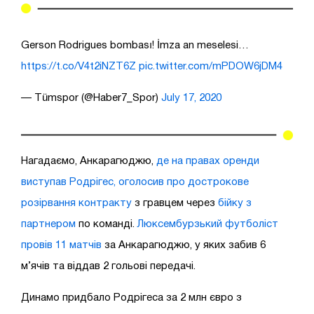
Gerson Rodrigues bombası! İmza an meselesi…
https://t.co/V4t2iNZT6Z
pic.twitter.com/mPDOW6jDM4
— Tümspor (@Haber7_Spor)
July 17, 2020
Нагадаємо, Анкарагюджю,
де на правах оренди
виступав Родрігес, оголосив про дострокове
розірвання контракту
з гравцем через
бійку з
партнером
по команді.
Люксембурзький футболіст
провів 11 матчів
за Анкарагюджю, у яких забив 6
м’ячів та віддав 2 гольові передачі.
Динамо придбало Родрігеса за 2 млн євро з