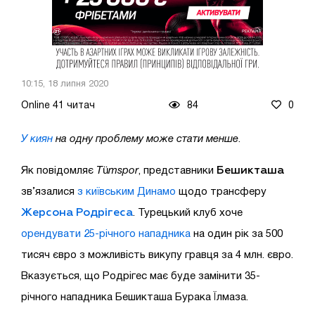
10:15, 18 липня 2020
Online 41 читач
84
0
У киян
на одну проблему може стати менше
.
Бешикташа
Як повідомляє
Tümspor
, представники
зв’язалися
з київським Динамо
щодо трансферу
Жерсона Родрігеса
. Турецький клуб хоче
орендувати 25-річного нападника
на один рік за 500
тисяч євро з можливість викупу гравця за 4 млн. євро.
Вказується, що Родрігес має буде замінити 35-
річного нападника Бешикташа Бурака Їлмаза.