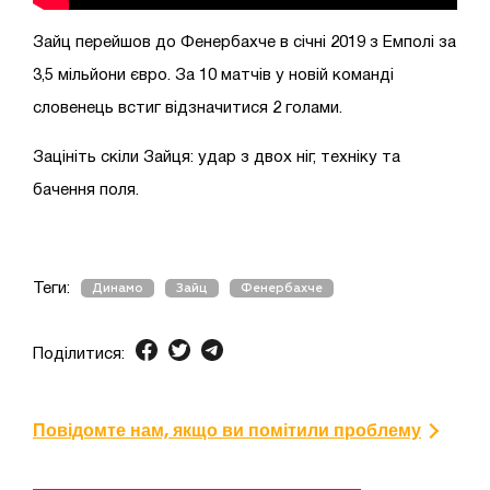
Зайц перейшов до Фенербахче в січні 2019 з Емполі за
3,5 мільйони євро. За 10 матчів у новій команді
словенець встиг відзначитися 2 голами.
Зацініть скіли Зайця: удар з двох ніг, техніку та
бачення поля.
Теги:
Динамо
Зайц
Фенербахче
Поділитися:
Повідомте нам, якщо ви помітили проблему