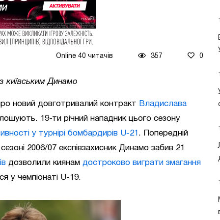
Online 40 читачів
357
0
із київським Динамо
про новий довготривалий контракт
Владислава
лошують. 19-ти річний нападник цього сезону
ивності у турнірі бомбардирів U-21
. Попередній
сезоні 2006/07 експівзахисник Динамо забив 21
ів
дозволили киянам
достроково виграти змагання
ся у чемпіонаті U-19.