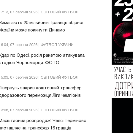
17:13, 07 серпня 2026 | СВІТОВИЙ ФУТБОЛ
Вимагають 20 мільйонів. Гравець збірної
України може покинути Динамо
16:04, 07 серпня 2026 | ФУТБОЛ УКРАЇНИ
Удар по Одесі. росія ракетою атакувала
стадіон Чорноморця. ФОТО
15:03, 07 серпня 2026 | СВІТОВИЙ ФУТБОЛ
Ліверпуль закрив коштовний трансфер
дворазового переможця Ліги чемпіонів
13:08, 07 серпня 2026 | СВІТОВИЙ ФУТБОЛ
Масштабний розпродаж! Челсі терміново
виставляє на трансфер 16 гравців