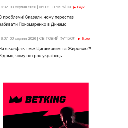
19:32, 03 серпня 2026 | ФУТБОЛ УКРАЇНИ
Відео
Є проблеми! Сказали, чому перестав
забивати Пономаренко в Динамо
18:37, 03 серпня 2026 | СВІТОВИЙ ФУТБОЛ
Відео
Чи є конфлікт між Циганковим та Жироною?!
Відомо, чому не грає українець