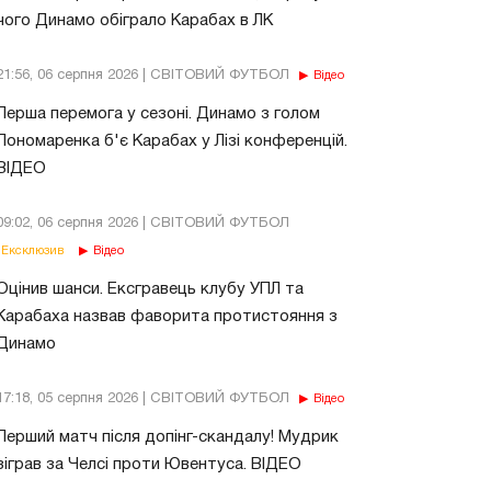
чого Динамо обіграло Карабах в ЛК
21:56, 06 серпня 2026 | СВІТОВИЙ ФУТБОЛ
Відео
Перша перемога у сезоні. Динамо з голом
Пономаренка б'є Карабах у Лізі конференцій.
ВІДЕО
09:02, 06 серпня 2026 | СВІТОВИЙ ФУТБОЛ
Ексклюзив
Відео
Оцінив шанси. Ексгравець клубу УПЛ та
Карабаха назвав фаворита протистояння з
Динамо
17:18, 05 серпня 2026 | СВІТОВИЙ ФУТБОЛ
Відео
Перший матч після допінг-скандалу! Мудрик
зіграв за Челсі проти Ювентуса. ВІДЕО