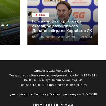
Відео
Головний фактор! Костюк
вала
сказав, за рахунок чого
Динамо обіграло Карабах в ЛК
08:11, 07 серпня 2026 | ФУТБОЛ УКРАЇНИ
Онлайн-медіа FootballHub
Товариство з обмеженою відповідальністю «1+1 ІНТЕРНЕТ»
04080, м. Київ, вул. Кирилівська, буд. 23
Тел. 044 490 01 01, Email:
footballhub@1plus1.tv
Ідентифікатор в Реєстрі суб’єктіву сфері медіа - R40-05818
МИ У СОЦ. МЕРЕЖАХ