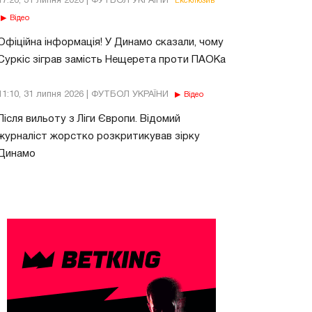
17:26, 31 липня 2026 | ФУТБОЛ УКРАЇНИ
Ексклюзив
Відео
Офіційна інформація! У Динамо сказали, чому
Суркіс зіграв замість Нещерета проти ПАОКа
11:10, 31 липня 2026 | ФУТБОЛ УКРАЇНИ
Відео
Після вильоту з Ліги Європи. Відомий
журналіст жорстко розкритикував зірку
Динамо