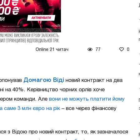
Online 21 читач
77
0
Домагою Віді
ропонував
новий контракт на два
тні на 40%. Керівництво чорних орлів хоче
ідером команди. Але
вони не можуть платити йому
 а саме 3 млн євро на рік
– все через фінансову
 з Відою про новий контракт, то, як зазначалося