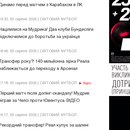
Динамо перед матчем з Карабахом в ЛК
19:32, 05 серпня 2026 | СВІТОВИЙ ФУТБОЛ
Націлилися на Мудрика! Два клуби Бундесліги
підключилися до боротьби за українця
18:46, 05 серпня 2026 | СВІТОВИЙ ФУТБОЛ
Трансфер року?! 140-мільйонна зірка Реала
наближається до переходу в Арсенал
17:18, 05 серпня 2026 | СВІТОВИЙ ФУТБОЛ
Відео
Перший матч після допінг-скандалу! Мудрик
зіграв за Челсі проти Ювентуса. ВІДЕО
16:17, 05 серпня 2026 | СВІТОВИЙ ФУТБОЛ
Рекордний трансфер! Реал купує за шалені