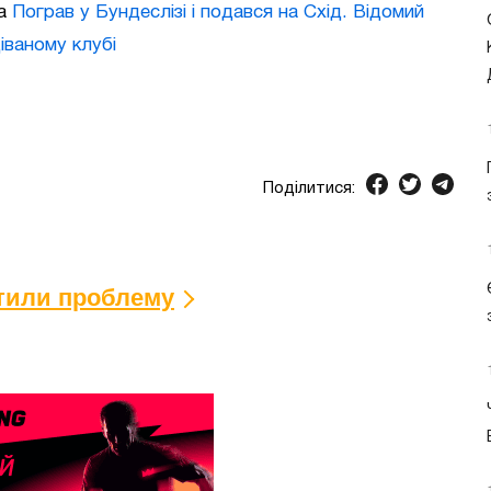
а
Пограв у Бундеслізі і подався на Схід. Відомий
іваному клубі
Поділитися:
ітили проблему