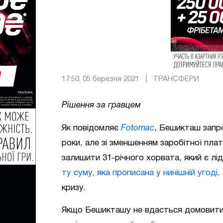
17:50, 05 березня 2021
ТРАНСФЕРИ
Рішення за гравцем
Як повідомляє
Fotomac
, Бешикташ зап
роки, але зі зменшенням заробітної пла
залишити 31-річного хорвата, який є л
ту суму, яка прописана у нинішній угоді,
кризу.
Якщо Бешикташу не вдасться домовитися