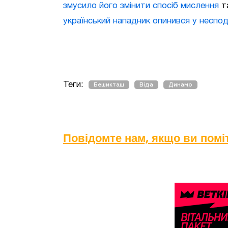
змусило його змінити спосіб мислення
т
український нападник опинився у неспод
Теги:
Бешикташ
Віда
Динамо
Повідомте нам, якщо ви пом