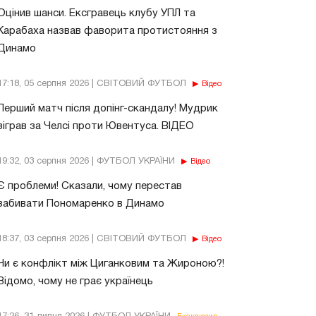
Оцінив шанси. Ексгравець клубу УПЛ та
Карабаха назвав фаворита протистояння з
Динамо
17:18, 05 серпня 2026 | СВІТОВИЙ ФУТБОЛ
Відео
Перший матч після допінг-скандалу! Мудрик
зіграв за Челсі проти Ювентуса. ВІДЕО
19:32, 03 серпня 2026 | ФУТБОЛ УКРАЇНИ
Відео
Є проблеми! Сказали, чому перестав
забивати Пономаренко в Динамо
18:37, 03 серпня 2026 | СВІТОВИЙ ФУТБОЛ
Відео
Чи є конфлікт між Циганковим та Жироною?!
Відомо, чому не грає українець