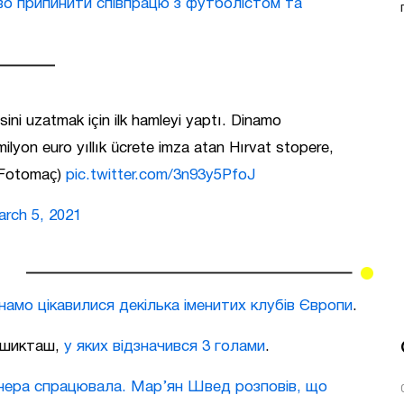
о припинити співпрацю з футболістом та
ni uzatmak için ilk hamleyi yaptı. Dinamo
ilyon euro yıllık ücrete imza atan Hırvat stopere,
 (Fotomaç)
pic.twitter.com/3n93y5PfoJ
rch 5, 2021
амо цікавилися декілька іменитих клубів Європи
.
Бешикташ,
у яких відзначився 3 голами
.
нера спрацювала. Мар’ян Швед розповів, що