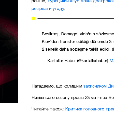
раніше,
турецький клуб може достроков
розірвати угоду
.
Beşiktaş, Domagoj Vida'nın sözleşmesi
Kiev'den transfer edildiği dönemde 3 m
2 senelik daha sözleşme teklif edildi.
— Kartallar Haber (@kartallarhaber)
Ma
Нагадаємо, що колишнім
захисником Дин
Нинішнього сезону провів 23 матчі за 
Читайте також:
Критика головного тре