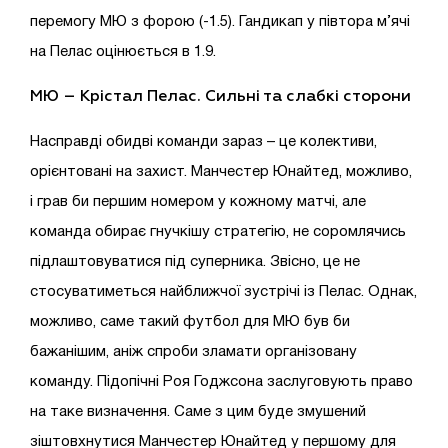
перемогу МЮ з форою (-1.5). Гандикап у півтора м’ячі
на Пелас оцінюється в 1.9.
МЮ – Крістал Пелас
. Сильні та слабкі сторони
Насправді обидві команди зараз – це колективи,
орієнтовані на захист. Манчестер Юнайтед, можливо,
і грав би першим номером у кожному матчі, але
команда обирає гнучкішу стратегію, не соромлячись
підлаштовуватися під суперника. Звісно, це не
стосуватиметься найближчої зустрічі із Пелас. Однак,
можливо, саме такий футбол для МЮ був би
бажанішим, аніж спроби зламати організовану
команду. Підопічні Роя Годжсона заслуговують право
на таке визначення. Саме з цим буде змушений
зіштовхнутися Манчестер Юнайтед у першому для