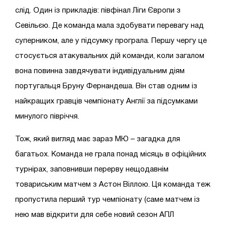
слід. Один із прикладів: півфінал Ліги Європи з
Севільєю. Де команда мала здобувати перевагу над
суперником, але у підсумку програла. Першу чергу це
стосується атакувальних дій команди, коли загалом
вона повинна завдячувати індивідуальним діям
португальця Бруну Фернандеша. Він став одним із
найкращих гравців чемпіонату Англії за підсумками
минулого півріччя.
Тож, який вигляд має зараз МЮ – загадка для
багатьох. Команда не грала понад місяць в офіційних
турнірах, заповнивши перерву нещодавнім
товариським матчем з Астон Віллою. Ця команда теж
пропустила перший тур чемпіонату (саме матчем із
нею мав відкрити для себе новий сезон АПЛ