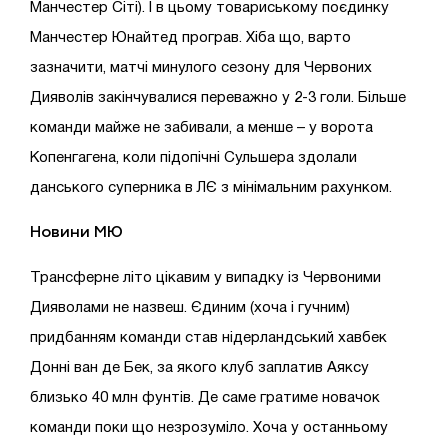
Манчестер Сіті). І в цьому товариському поєдинку
Манчестер Юнайтед програв. Хіба що, варто
зазначити, матчі минулого сезону для Червоних
Дияволів закінчувалися переважно у 2-3 голи. Більше
команди майже не забивали, а менше – у ворота
Копенгагена, коли підопічні Сульшера здолали
данського суперника в ЛЄ з мінімальним рахунком.
Новини
МЮ
Трансферне літо цікавим у випадку із Червоними
Дияволами не назвеш. Єдиним (хоча і гучним)
придбанням команди став нідерландський хавбек
Донні ван де Бек, за якого клуб заплатив Аяксу
близько 40 млн фунтів. Де саме гратиме новачок
команди поки що незрозуміло. Хоча у останньому