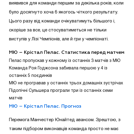
виявився для команди першим за декілька років, коли
було досягнуто хоча б якогось чіткого результату.
Цього разу від команди очікуватимуть більшого і,
скоріше за все, це стосуватиметься не тільки
виступів у Лізі Чемпіонів, але й гри у чемпіонаті.
МЮ – Крістал Пелас
. Статистика перед матчем
Пелас пропускав у кожному із останніх 3 матчів з МЮ
Команда Роя Годжсона забивала першою у 4 із
останніх 5 поєдинків
МЮ не програвав у останніх трьох домашніх зустрічах
Підопічні Сульшера програли три із останніх семи
матчів
МЮ – Крістал Пелас
. Прогноз
Перемога Манчестер Юнайтед авансом. Зрештою, з
таким підбором виконавців команда просто не має