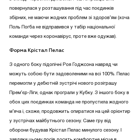
повернулася у розташування під час поєдинків
збірних, не маючи жодних проблем зі здоров’ям (хоча
Поль Погба не відправився у табір національної
команди через коронавірус, проте вже одужав).
Форма
Крістал Пелас
З одного боку підопічні Роя Годжсона навряд чи
можуть собою бути задоволеними на всі 100%. Пелас
перемогли у дебютній зустрічі нового розіграшу
Прем’єр-Ліги, однак програли у Кубку. З іншого боку в
обох цих поєдинках команда не пропустила жодного
м’яча і, схоже, продовжить опиратися на цей орієнтир
у зустрічах майбутнього сезону. Саме гру від
оборони будував Крістал Пелас минулого сезону. І
завдяки цьому посів досить комфортне місце в