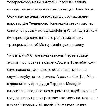
товариському матчі з Астон Віллою він зайняв
позицію, на якій зазвичай грає француз Поль Погба.
Окрім ван де Бека повернувся до розташування
воротар Дін Хендерсон. Попередній сезон голкіпер
блискуче провів у складі Шеффілд Юнайтед, і цілком
ймовірно, що саме на нього робитиме ставку
тренерський штаб Манкуніанців цього сезону.
Чи є втрати? Є, але вони незначні. Через травму
зустріч пропустить захисник Аксель Туанзебе. Коли
саме повернеться на поле оборонець, медична
служба клубу не повідомляє. А ось хавбек Таїт Чонг
відправився у оренду до Вердера. Молодий
виконавець сподівається отримати в клубі німецької
Бундесліги ту ігрову практику, якої йому не вистачало
в складі Червоних Дияволів. Решта гравців вже