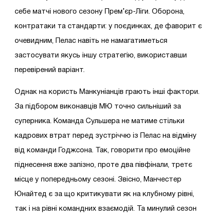
себе матчі нового сезону Прем’єр-Ліги. Оборона,
контратаки та стандарти: у поєдинках, де фаворит є
очевидним, Пелас навіть не намагатиметься
застосувати якусь іншу стратегію, використавши
перевірений варіант.
Однак на користь Манкуніанців грають інші фактори.
За підбором виконавців МЮ точно сильніший за
суперника. Команда Сульшера не матиме стільки
кадрових втрат перед зустріччю із Пелас на відміну
від команди Годжсона. Так, говорити про емоційне
піднесення вже запізно, проте два півфінали, третє
місце у попередньому сезоні. Звісно, Манчестер
Юнайтед є за що критикувати як на клубному рівні,
так і на рівні командних взаємодій. Та минулий сезон