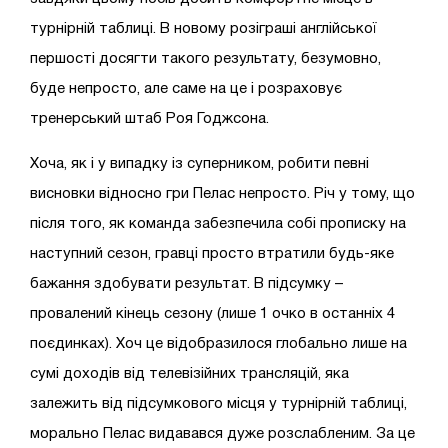
турнірній таблиці. В новому розіграші англійської
першості досягти такого результату, безумовно,
буде непросто, але саме на це і розраховує
тренерський штаб Роя Годжсона.
Хоча, як і у випадку із суперником, робити певні
висновки відносно гри Пелас непросто. Річ у тому, що
після того, як команда забезпечила собі прописку на
наступний сезон, гравці просто втратили будь-яке
бажання здобувати результат. В підсумку –
провалений кінець сезону (лише 1 очко в останніх 4
поєдинках). Хоч це відобразилося глобально лише на
сумі доходів від телевізійних трансляцій, яка
залежить від підсумкового місця у турнірній таблиці,
морально Пелас видавався дуже розслабленим. За це