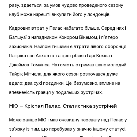
разу, здається, за умов чудово проведеного сезону
клуб може нарешті викупити його у лондонців.
Кадрових втрат у Пелас набагато більше. Серед них і
Батшуаї з нападником Конором Вікемом, і п’ятеро
захисників. Найпомітнішими є втрати лівого оборонця
Патріка ван Анхолта та центрбеків Гарі Кехіла і
Джеймса Томкінса. Натомість отримав шанс молодий
Тайрік Мітчелл, для якого сезон розпочався дуже
вдало: два сухі поєдинки. Це, безумовно, вплине на
впевненість гравця у подальших зустрічах.
МЮ – Крістал Пелас
. Статистика зустрічей
Може раніше МЮ і мав очевидну перевагу над Пелас у
зв’язку із тим, що перебував у значно іншому статусі.