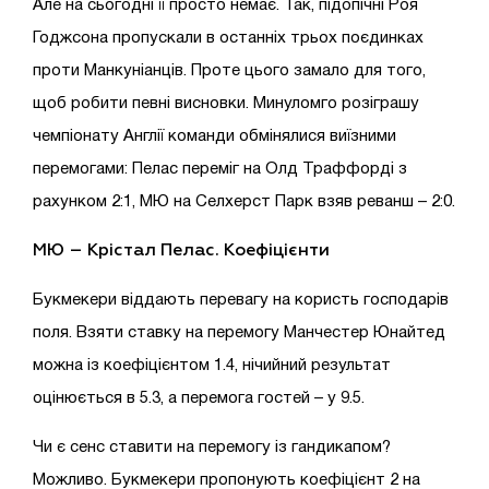
Але на сьогодні її просто немає. Так, підопічні Роя
Годжсона пропускали в останніх трьох поєдинках
проти Манкуніанців. Проте цього замало для того,
щоб робити певні висновки. Минуломго розіграшу
чемпіонату Англії команди обмінялися виїзними
перемогами: Пелас переміг на Олд Траффорді з
рахунком 2:1, МЮ на Селхерст Парк взяв реванш – 2:0.
МЮ – Крістал Пелас.
Коефіцієнти
Букмекери віддають перевагу на користь господарів
поля. Взяти ставку на перемогу Манчестер Юнайтед
можна із коефіцієнтом 1.4, нічийний результат
оцінюється в 5.3, а перемога гостей – у 9.5.
Чи є сенс ставити на перемогу із гандикапом?
Можливо. Букмекери пропонують коефіцієнт 2 на