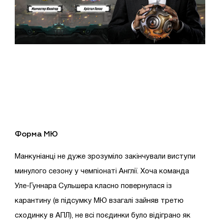
Форма
МЮ
Манкуніанці не дуже зрозуміло закінчували виступи
минулого сезону у чемпіонаті Англії. Хоча команда
Уле-Гуннара Сульшера класно повернулася із
карантину (в підсумку МЮ взагалі зайняв третю
сходинку в АПЛ), не всі поєдинки було відіграно як