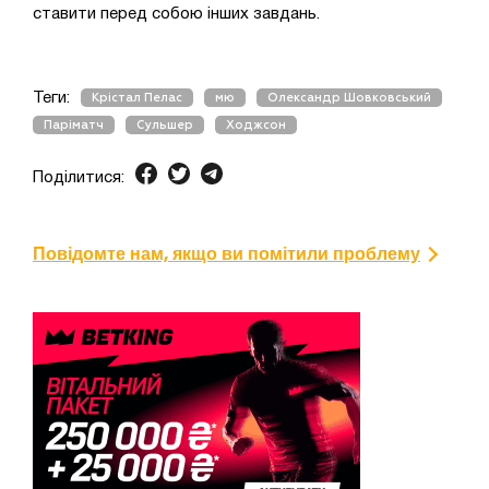
ставити перед собою інших завдань.
Теги:
Крістал Пелас
мю
Олександр Шовковський
Паріматч
Сульшер
Ходжсон
Поділитися:
Повідомте нам, якщо ви помітили проблему