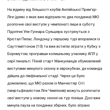
На відміну від більшості клубів Англійської Прем’єр-
Ліги (деякі з яких вже відіграли по два поєдинки) МЮ
розпочне свої виступи у чемпіонаті лише в суботу.
Підопічні Уле-Гуннара Сульшера зустрінуться з
Крістал Пелас. Лондонці у першому турі впоралися із
Саутгемптоном (1:0) та вже встигли зіграти у Кубку з
Борнмутом, програвши колишньому учаснику АПЛ у
серії пенальті. Пізній старт Манкуніанців обумовлений
виступами минулого сезону в єврокубках, де команда
дійшла до півфінальної стадії. Через це було
домовлено, що МЮ разом із Манчестер Сіті
(чвертьфіналістом Ліги Чемпіонів) можуть розпочати
свої виступи у новому сезоні на тур пізніше. Досі вже
минула пауза на поєдинки збірних, було зіграно