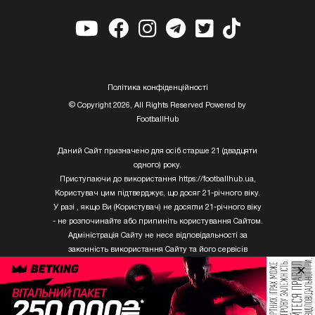
Полiтика конфiденцiйностi
© Copyright 2026, All Rights Reserved Powered by
FootballHub
Даний Сайт призначено для осіб старше 21 (двадцяти
одного) року.
Приступаючи до використання https://footballhub.ua,
Користувач цим підтверджує, що досяг 21-річного віку.
У разі , якщо Ви (Користувач) не досягли 21-річного віку
- не розпочинайте або припиніть користування Сайтом.
Адміністрація Сайту не несе відповідальності за
законність використання Сайту та його сервісів
Користувачем, який не досяг 21-річного віку.
×
Твори Getty Images, що розміщені на сайті, не можуть
бути використані третіми особами без письмового