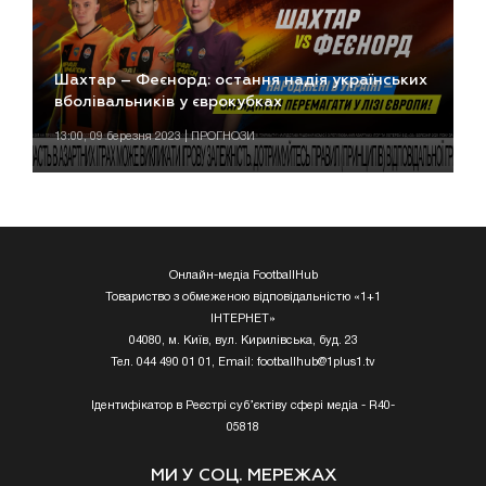
Шахтар – Феєнорд: остання надія українських
вболівальників у єврокубках
13:00, 09 березня 2023 | ПРОГНОЗИ
Онлайн-медіа FootballHub
Товариство з обмеженою відповідальністю «1+1
ІНТЕРНЕТ»
04080, м. Київ, вул. Кирилівська, буд. 23
Тел. 044 490 01 01, Email:
footballhub@1plus1.tv
Ідентифікатор в Реєстрі суб’єктіву сфері медіа - R40-
05818
МИ У СОЦ. МЕРЕЖАХ