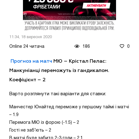
11:34, 18 вересня 2020
Online 24 читача
186
0
Прогноз на матч
МЮ
–
Крістал Пелас
:
Манкуніанці переможуть із гандикапом.
Коефіцієнт – 2
Варто розглянути такі варіанти для ставки:
Манчестер Юнайтед переможе у першому таймі і матчі
– 1.9
Перемога МЮ із форою (-1.5) – 2
Гості не заб’ють – 2
В матчі буде забито 2-3 голи – 2.1