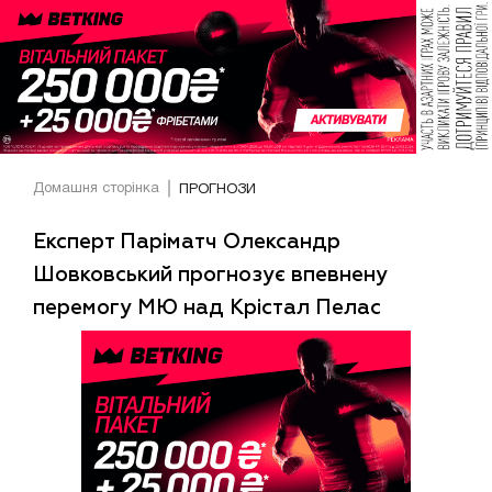
Домашня сторінка
ПРОГНОЗИ
Експерт Паріматч Олександр
Шовковський прогнозує впевнену
перемогу МЮ над Крістал Пелас