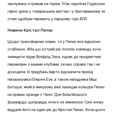
заслужено отримав на горіхи. Утім, підопічні Годжсона
гарно діяли у товариських матчах і у притаманному їм
стилі здобули перемогу у першому турі АПЛ.
Новини
Крістал Пелас
Щодо трансферних новин, то у Пелас все відносно
стабільно. Хіба що котрий рік поспіль команду хоче
залишити лідер Вілфрід Заха, однак до предметних
перемовин з іншими клубами, схоже, справа так і не
доходила. Із придбань варто відзначити прихід
півзахисника Еберечі Езе, а також нападника Міші
Батшуаї, який в минулому вже захищав кольори Пелас
на правах оренди з Челсі. Для бельгійського
форварда, щоправда, нічого не змінилося. Сині знову
віддали його на один рік до Крістал Пелас. Хоча цього