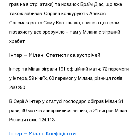
грав на вістрі атаки) та новачок Браїм Діас, що вже
також забивав. Справа конкурують Алексіс
Салемакерс та Саму Кастільєхо, і лише з центром
півзахисту все зрозуміло – там у Мілана є зіграний
хребет.
Інтер – Мілан. Статистика зустрічей
Інтер та Мілан зіграли 191 офіційний матч: 72 перемоги
у Інтера, 59 нічиїх, 60 перемог у Мілана, різниця голів
260:250.
В Серії А Інтер у статусі господаря обіграв Мілан 34
рази, 30 матчів завершилися внічию, а 24 виграв Мілан.
Різниця голів 124:113.
Інтер – Мілан. Коефіцієнти