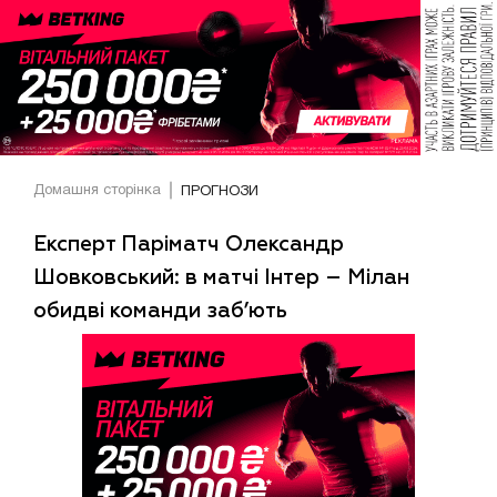
Домашня сторінка
ПРОГНОЗИ
Експерт Паріматч Олександр
Шовковський: в матчі Інтер – Мілан
обидві команди заб’ють