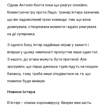
Однак Антоніо Конте поки що реагує спокійно.
Коментуючи гру проти Лаціо, тренер Інтера зазначив,
що він задоволений грою команди, тим, що вона
домінувала, створювала моменти і вдало реагувала
на дії суперника.
З одного боку, Інтер надійніше зіграв у захисті і
вперше у цьому чемпіонаті пропустив лише один гол.
З іншого, до атаки можуть бути претензії. Але
зрозуміло, що перші декілька турів підуть на пошуки
балансу, тому треба лише сподіватися на те, що
помилок буде мінімум.
Новини Інтера
В Інтері – спалах коронавірусу. Хворих вже шість: