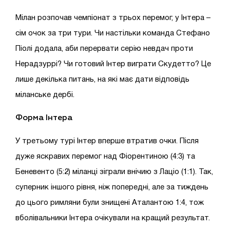
Мілан розпочав чемпіонат з трьох перемог, у Інтера –
сім очок за три тури. Чи настільки команда Стефано
Піолі додала, аби перервати серію невдач проти
Нерадзуррі? Чи готовий Інтер виграти Скудетто? Це
лише декілька питань, на які має дати відповідь
міланське дербі.
Форма Інтера
У третьому турі Інтер вперше втратив очки. Після
дуже яскравих перемог над Фіорентиною (4:3) та
Беневенто (5:2) міланці зіграли внічию з Лаціо (1:1). Так,
суперник іншого рівня, ніж попередні, але за тиждень
до цього римляни були знищені Аталантою 1:4, тож
вболівальники Інтера очікували на кращий результат.