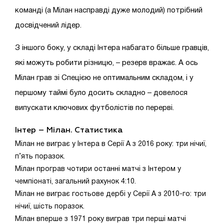
команді (а Мілан насправді дуже молодий) потрібний
досвідчений лідер.
З іншого боку, у складі Інтера набагато більше гравців,
які можуть робити різницю, – резерв вражає. А ось
Мілан грав зі Спецією не оптимальним складом, і у
першому таймі було досить складно – довелося
випускати ключових футболістів по перерві.
Інтер – Мілан. Статистика
Мілан не виграє у Інтера в Серії А з 2016 року: три нічиї,
п’ять поразок.
Мілан програв чотири останні матчі з Інтером у
чемпіонаті, загальний рахунок 4:10.
Мілан не виграє гостьове дербі у Серії А з 2010-го: три
нічиї, шість поразок.
Мілан вперше з 1971 року виграв три перші матчі