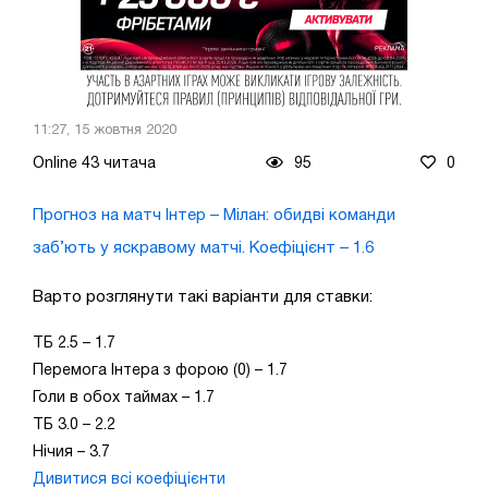
11:27, 15 жовтня 2020
Online 43 читача
95
0
Прогноз на матч Інтер – Мілан: обидві команди
заб’ють у яскравому матчі. Коефіцієнт – 1.6
Варто розглянути такі варіанти для ставки:
ТБ 2.5 – 1.7
Перемога Інтера з форою (0) – 1.7
Голи в обох таймах – 1.7
ТБ 3.0 – 2.2
Нічия – 3.7
Дивитися всі коефіцієнти