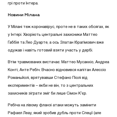
грі проти Інтера.
Новини Мілана
У Мілані теж коронавірус, проте не в таких обсягах, як
у Інтері. Хворіють центральні захисники Маттео
Габбія та Лео Дуарте, а ось Златан Ібрагімович вже
одужав і навіть готовий взяти участь у дербі.
Втім травмованих вистачає: Маттео Мусаккіо, Андреа
Конті, Анте Ребіч. Вчасно відновився капітан Алессіо
Романьйолі, врятувавши Стефано Піолі від
експериментів – якби не він, то з центральних
захисників зіграти зміг би лише Сімон К’єр.
Ребіча на лівому фланзі атаки можуть замінити
Рафаел Леау, який зробив дубль проти Спеції (але