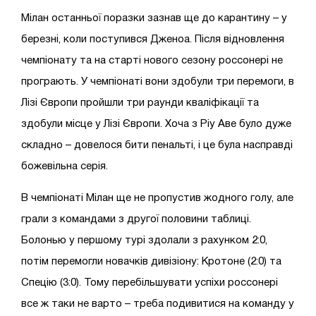
Мілан останньої поразки зазнав ще до карантину – у
березні, коли поступився Дженоа. Після відновлення
чемпіонату та на старті нового сезону россонері не
програють. У чемпіонаті вони здобули три перемоги, в
Лізі Європи пройшли три раунди кваліфікації та
здобули місце у Лізі Європи. Хоча з Ріу Аве було дуже
складно – довелося бити пенальті, і це була насправді
божевільна серія.
В чемпіонаті Мілан ще не пропустив жодного голу, але
грали з командами з другої половини таблиці.
Болонью у першому турі здолали з рахунком 2:0,
потім перемогли новачків дивізіону: Кротоне (2:0) та
Спецію (3:0). Тому перебільшувати успіхи россонері
все ж таки не варто – треба подивитися на команду у