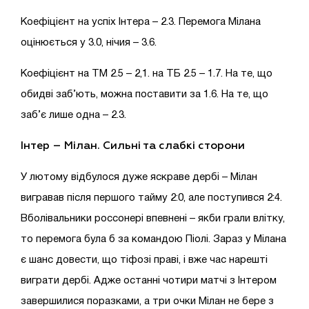
Коефіцієнт на успіх Інтера – 2.3. Перемога Мілана
оцінюється у 3.0, нічия – 3.6.
Коефіцієнт на ТМ 2.5 – 2,1. на ТБ 2.5 – 1.7. На те, що
обидві заб’ють, можна поставити за 1.6. На те, що
заб’є лише одна – 2.3.
Інтер – Мілан. Сильні та слабкі сторони
У лютому відбулося дуже яскраве дербі – Мілан
вигравав після першого тайму 2:0, але поступився 2:4.
Вболівальники россонері впевнені – якби грали влітку,
то перемога була б за командою Піолі. Зараз у Мілана
є шанс довести, що тіфозі праві, і вже час нарешті
виграти дербі. Адже останні чотири матчі з Інтером
завершилися поразками, а три очки Мілан не бере з