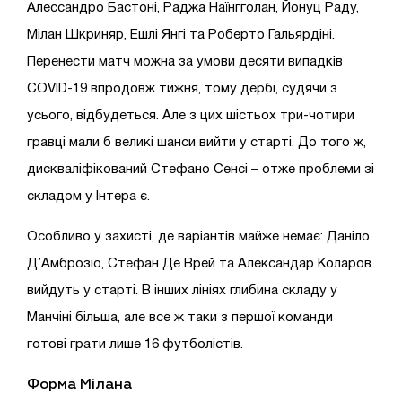
Алессандро Бастоні, Раджа Наїнгголан, Йонуц Раду,
Мілан Шкриняр, Ешлі Янгі та Роберто Гальярдіні.
Перенести матч можна за умови десяти випадків
COVID-19 впродовж тижня, тому дербі, судячи з
усього, відбудеться. Але з цих шістьох три-чотири
гравці мали б великі шанси вийти у старті. До того ж,
дискваліфікований Стефано Сенсі – отже проблеми зі
складом у Інтера є.
Особливо у захисті, де варіантів майже немає: Даніло
Д’Амброзіо, Стефан Де Врей та Александар Коларов
вийдуть у старті. В інших лініях глибина складу у
Манчіні більша, але все ж таки з першої команди
готові грати лише 16 футболістів.
Форма Мілана