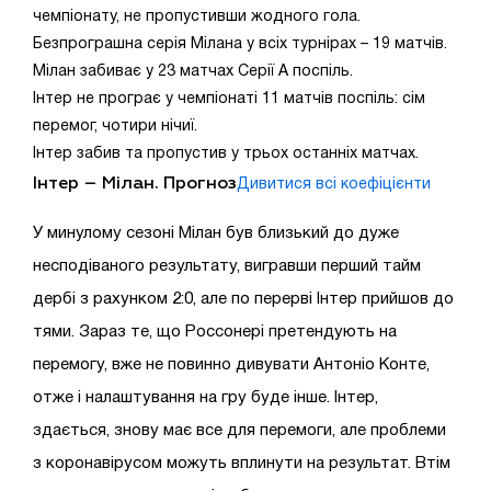
чемпіонату, не пропустивши жодного гола.
Безпрограшна серія Мілана у всіх турнірах – 19 матчів.
Мілан забиває у 23 матчах Серії А поспіль.
Інтер не програє у чемпіонаті 11 матчів поспіль: сім
перемог, чотири нічиї.
Інтер забив та пропустив у трьох останніх матчах.
Інтер – Мілан. Прогноз
Дивитися всі коефіцієнти
У минулому сезоні Мілан був близький до дуже
несподіваного результату, вигравши перший тайм
дербі з рахунком 2:0, але по перерві Інтер прийшов до
тями. Зараз те, що Россонері претендують на
перемогу, вже не повинно дивувати Антоніо Конте,
отже і налаштування на гру буде інше. Інтер,
здається, знову має все для перемоги, але проблеми
з коронавірусом можуть вплинути на результат. Втім