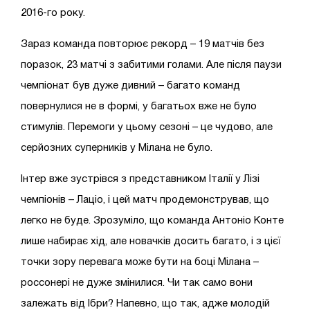
2016-го року.
Зараз команда повторює рекорд – 19 матчів без
поразок, 23 матчі з забитими голами. Але після паузи
чемпіонат був дуже дивний – багато команд
повернулися не в формі, у багатьох вже не було
стимулів. Перемоги у цьому сезоні – це чудово, але
серйозних суперників у Мілана не було.
Інтер вже зустрівся з представником Італії у Лізі
чемпіонів – Лаціо, і цей матч продемонстрував, що
легко не буде. Зрозуміло, що команда Антоніо Конте
лише набирає хід, але новачків досить багато, і з цієї
точки зору перевага може бути на боці Мілана –
россонері не дуже змінилися. Чи так само вони
залежать від Ібри? Напевно, що так, адже молодій