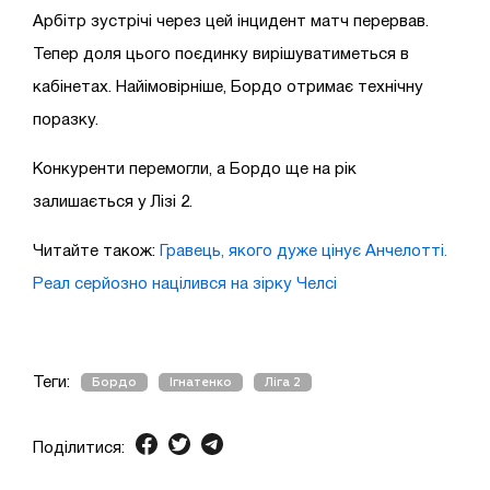
Арбітр зустрічі через цей інцидент матч перервав.
Тепер доля цього поєдинку вирішуватиметься в
кабінетах. Найімовірніше, Бордо отримає технічну
поразку.
Конкуренти перемогли, а Бордо ще на рік
залишається у Лізі 2.
Читайте також:
Гравець, якого дуже цінує Анчелотті.
Реал серйозно націлився на зірку Челсі
Теги:
Бордо
Ігнатенко
Ліга 2
Поділитися: