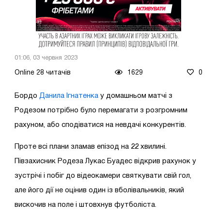
01:06, 03 червня 2023
Online 28 читачів
1629
0
Бордо
Данила Ігнатенка
у домашньом матчі з
Родезом потрібно було перемагати з розгромним
рахуном, або сподіватися на невдачі конкурентів.
Проте всі плани зламав епізод на 22 хвилині.
Півзахисник Родеза Лукас Буадес відкрив рахунок у
зустрічі і побіг до відеокамери святкувати свій гол,
але його дії не оцінив один із вболівальників, який
вискочив на поле і штовхнув футболіста.