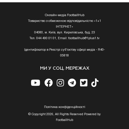
Онлайн-медіа FootballHub
Товариство з обмеженою відповідальністю «1+1
ІНТЕРНЕТ»
04080, м. Київ, вул. Кирилівська, буд. 23
Тел. 044 490 01 01, Email:
footballhub@1plus1.tv
Ідентифікатор в Реєстрі суб’єктіву сфері медіа - R40-
05818
МИ У СОЦ. МЕРЕЖАХ
Полiтика конфiденцiйностi
© Copyright 2026, All Rights Reserved Powered by
FootballHub