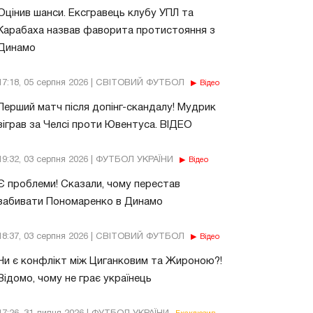
Оцінив шанси. Ексгравець клубу УПЛ та
Карабаха назвав фаворита протистояння з
Динамо
17:18, 05 серпня 2026 | СВІТОВИЙ ФУТБОЛ
Відео
Перший матч після допінг-скандалу! Мудрик
зіграв за Челсі проти Ювентуса. ВІДЕО
19:32, 03 серпня 2026 | ФУТБОЛ УКРАЇНИ
Відео
Є проблеми! Сказали, чому перестав
забивати Пономаренко в Динамо
18:37, 03 серпня 2026 | СВІТОВИЙ ФУТБОЛ
Відео
Чи є конфлікт між Циганковим та Жироною?!
Відомо, чому не грає українець