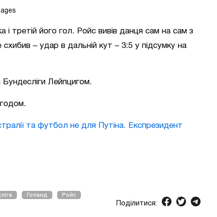
mages
 і третій його гол. Ройс вивів данця сам на сам з
 схибив – удар в дальній кут – 3:5 у підсумку на
 Бундесліги Лейпцигом.
згодом.
тралії та футбол не для Путіна. Експрезидент
ліга
Голанд
Ройс
Поділитися: