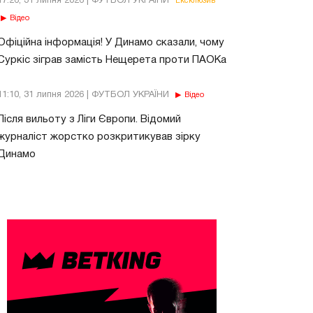
17:26, 31 липня 2026 | ФУТБОЛ УКРАЇНИ
Ексклюзив
Відео
Офіційна інформація! У Динамо сказали, чому
Суркіс зіграв замість Нещерета проти ПАОКа
11:10, 31 липня 2026 | ФУТБОЛ УКРАЇНИ
Відео
Після вильоту з Ліги Європи. Відомий
журналіст жорстко розкритикував зірку
Динамо