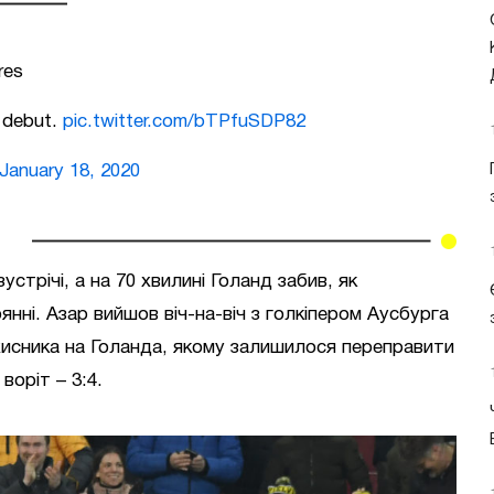
res
B debut.
pic.twitter.com/bTPfuSDP82
January 18, 2020
устрічі, а на 70 хвилині Голанд забив, як
нні. Азар вийшов віч-на-віч з голкіпером Аусбурга
ахисника на Голанда, якому залишилося переправити
воріт – 3:4.