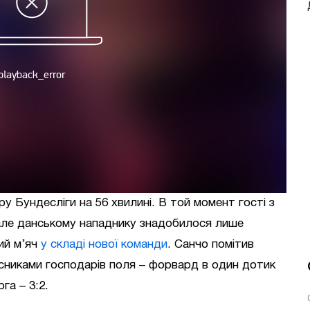
у Бундесліги на 56 хвилині. В той момент гості з
але данському нападнику знадобилося лише
ий м’яч
у складі нової команди
. Санчо помітив
хисниками господарів поля – форвард в один дотик
га – 3:2.