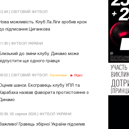
12:49 | СВІТОВИЙ ФУТБОЛ
Нова можливість. Клуб Ла Ліги зробив крок
до підписання Циганкова
11:30 | ФУТБОЛ УКРАЇНИ
Близький до зміни клубу. Динамо може
відпустити ще одного гравця
09:02 | СВІТОВИЙ ФУТБОЛ
Ексклюзив
Відео
Оцінив шанси. Ексгравець клубу УПЛ та
Карабаха назвав фаворита протистояння з
Динамо
20:39, 05 серпня 2026 | ФУТБОЛ УКРАЇНИ
Важливо! Гравець збірної України підсилив