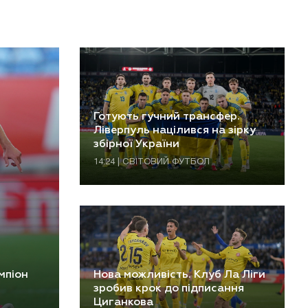
Готують гучний трансфер.
Ліверпуль націлився на зірку
збірної України
14:24 | СВІТОВИЙ ФУТБОЛ
мпіон
Нова можливість. Клуб Ла Ліги
зробив крок до підписання
Циганкова