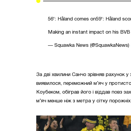
56': Håland comes on59': Håland sco
Making an instant impact on his BV
— Squawka News (@SquawkaNews)
За дві хвилини Санчо зрівняв рахунок у з
виявилося, переможний м’яч у протистоя
Коубеком, обіграв його і віддав повз з
м’яч менше ніж з метра у сітку порожніх 