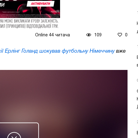
Online 44 читача
109
0
ії Ерлінг Голанд шокував футбольну Німеччину
вже