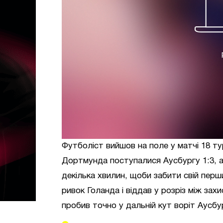
Футболіст вийшов на поле у матчі 18 тур
Дортмунда поступалися Аусбургу 1:3, 
декілька хвилин, щоби забити свій перш
ривок Голанда і віддав у розріз між за
пробив точно у дальній кут воріт Аусбур