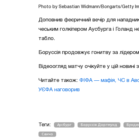
Photo by Sebastian Widmann/Bongarts/Getty I
Доповнив феєричний вечір для нападника
чеським голкіпером Аусбурга і Голанд не
табло.
Боруссія продовжує гонитву за лідером
Відеоогляд матчу очікуйте у цій новині 
Читайте також:
ФІФА — мафія, ЧС в Авс
УЄФА наговорив
Теги:
Аусбург
Боруссія Дортмунд
Бундес
Санчо