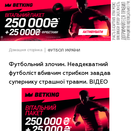
Домашня сторінка
ФУТБОЛ УКРАЇНИ
Футбольний злочин. Неадекватний
футболіст вбивчим стрибком завдав
супернику страшної травми. ВІДЕО