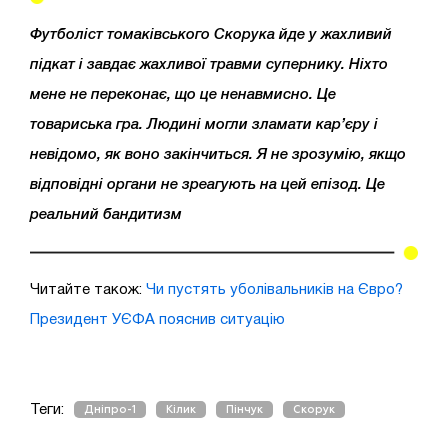
Футболіст томаківського Скорука йде у жахливий
підкат і завдає жахливої травми супернику. Ніхто
мене не переконає, що це ненавмисно. Це
товариська гра. Людині могли зламати кар’єру і
невідомо, як воно закінчиться. Я не зрозумію, якщо
відповідні органи не зреагують на цей епізод. Це
реальний бандитизм
Читайте також:
Чи пустять уболівальників на Євро?
Президент УЄФА пояснив ситуацію
Теги:
Дніпро-1
Кілик
Пінчук
Скорук