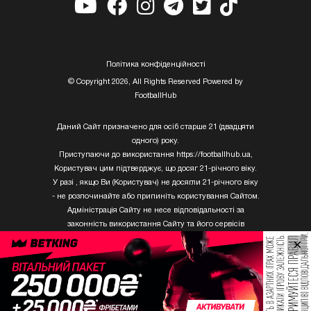
Полiтика конфiденцiйностi
© Copyright 2026, All Rights Reserved Powered by
FootballHub
Даний Сайт призначено для осіб старше 21 (двадцяти
одного) року.
Приступаючи до використання https://footballhub.ua,
Користувач цим підтверджує, що досяг 21-річного віку.
У разі , якщо Ви (Користувач) не досягли 21-річного віку
- не розпочинайте або припиніть користування Сайтом.
Адміністрація Сайту не несе відповідальності за
законність використання Сайту та його сервісів
Користувачем, який не досяг 21-річного віку.
×
Твори Getty Images, що розміщені на сайті, не можуть
бути використані третіми особами без письмового
дозволу ТОВ «ГЛОБАЛ ІМІДЖЕС ЮКРЕЙН.