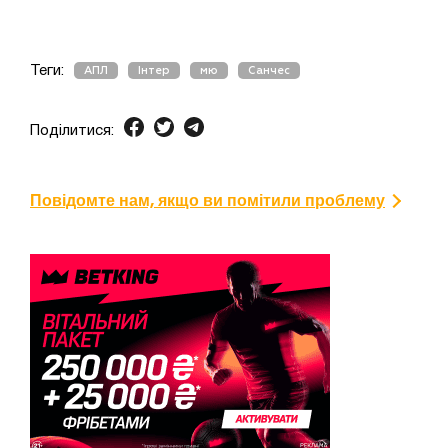
Теги:
АПЛ
Інтер
мю
Санчес
Поділитися:
Повідомте нам, якщо ви помітили проблему