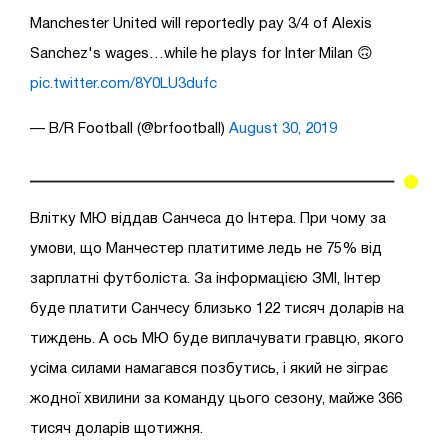
Manchester United will reportedly pay 3/4 of Alexis
Sanchez's wages…while he plays for Inter Milan 🙃
pic.twitter.com/8Y0LU3dufc
— B/R Football (@brfootball)
August 30, 2019
Влітку МЮ віддав Санчеса до Інтера. При чому за
умови, що Манчестер платитиме ледь не 75% від
зарплатні футболіста. За інформацією ЗМІ, Інтер
буде платити Санчесу близько 122 тисяч доларів на
тиждень. А ось МЮ буде виплачувати гравцю, якого
усіма силами намагався позбутись, і який не зіграє
жодної хвилини за команду цього сезону, майже 366
тисяч доларів щотижня.