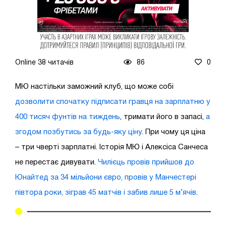
Online 38 читачів
86
0
МЮ настільки заможний клуб, що може собі
дозволити спочатку підписати гравця на зарплатню у
400 тисяч фунтів на тиждень
, тримати його в запасі,
а
згодом позбутись за будь-яку ціну
. При чому ця ціна
– три чверті зарплатні. Історія МЮ і Алексіса Санчеса
не перестає дивувати.
Чилієць провів прийшов до
Юнайтед за 34 мільйони євро, провів у Манчестері
півтора роки, зіграв 45 матчів і забив лише 5 м’ячів
.