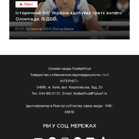
Відео
Історичний бій! Україна здобуває третє золото
Олімпіади. ВІДЕО
01:27, 08 серпня 2024 | Без рубрики
Онлайн-медіа FootballHub
Товариство з обмеженою відповідальністю «1+1
ІНТЕРНЕТ»
04080, м. Київ, вул. Кирилівська, буд. 23
Тел. 044 490 01 01, Email:
footballhub@1plus1.tv
Ідентифікатор в Реєстрі суб’єктіву сфері медіа - R40-
05818
МИ У СОЦ. МЕРЕЖАХ