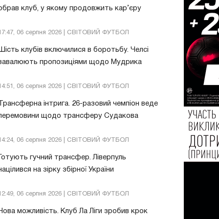
обрав клуб, у якому продовжить кар’єру
17:47, 06 серпня 2026 | СВІТОВИЙ ФУТБОЛ
Шість клубів включилися в боротьбу. Челсі
завалюють пропозиціями щодо Мудрика
14:51, 06 серпня 2026 | СВІТОВИЙ ФУТБОЛ
Трансферна інтрига. 26-разовий чемпіон веде
перемовини щодо трансферу Судакова
14:24, 06 серпня 2026 | СВІТОВИЙ ФУТБОЛ
Готують гучний трансфер. Ліверпуль
націлився на зірку збірної України
12:49, 06 серпня 2026 | СВІТОВИЙ ФУТБОЛ
Нова можливість. Клуб Ла Ліги зробив крок