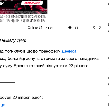
Online 21 читач
98
0
 чималу суму.
від топ-клубів щодо трансферу
Денніса
eur,
бельгійці хочуть отримати за свого нападника
ку суму Брюгге готовий відпустити 22-річного
 boven 20 miljoen euro’ :
gge