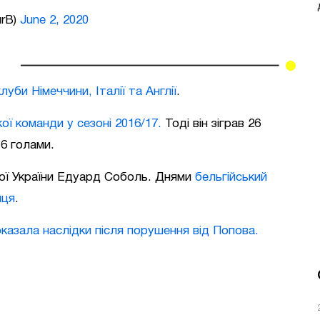
urB)
June 2, 2020
луби Німеччини, Італії та Англії
.
ої команди у сезоні 2016/17.
Тоді він зіграв 26
 6 голами.
ної України Едуард Соболь. Днями
бельгійський
нця
.
азала наслідки після порушення від Попова.