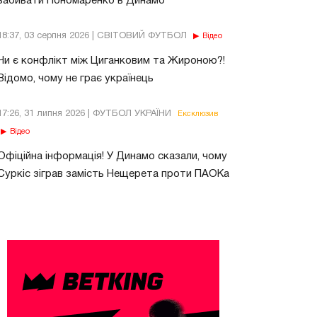
забивати Пономаренко в Динамо
18:37, 03 серпня 2026 | СВІТОВИЙ ФУТБОЛ
Відео
Чи є конфлікт між Циганковим та Жироною?!
Відомо, чому не грає українець
17:26, 31 липня 2026 | ФУТБОЛ УКРАЇНИ
Ексклюзив
Відео
Офіційна інформація! У Динамо сказали, чому
Суркіс зіграв замість Нещерета проти ПАОКа