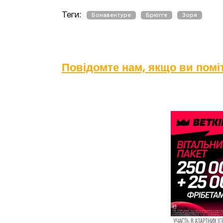
Теги:
Бонавентуре
Брюгге
Зоря
Повідомте нам, якщо ви пом