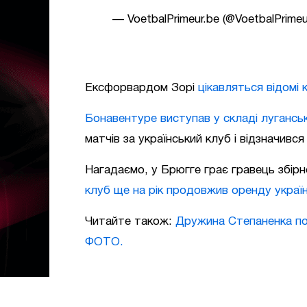
— VoetbalPrimeur.be (@VoetbalPrime
Ексфорвардом Зорі
цікавляться відомі к
Бонавентуре виступав у складі луганськ
матчів за український клуб і відзначився
Нагадаємо, у Брюгге грає гравець збір
клуб ще на рік продовжив оренду украї
Читайте також:
Дружина Степаненка пок
ФОТО.