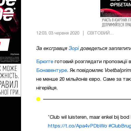
12:03, 03 червня 2020
СВІТОВИЙ
ФУТБОЛ
За ексгравця
Зорі
доведеться заплатити
Брюгге
готовий розглядати пропозиції 
Бонавентуре
. Як повідомляє
Voetbalprim
не менше 20 мільйонів євро. Саме за та
нігерійця.
‘Club wil luisteren, maar enkel bij bod
https://t.co/Apa4vPDbWo
#ClubBru