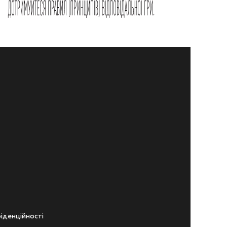
iденцiйностi