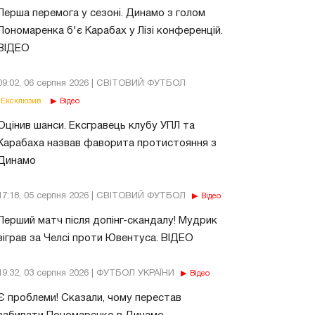
Перша перемога у сезоні. Динамо з голом
Пономаренка б'є Карабах у Лізі конференцій.
ВІДЕО
09:02, 06 серпня 2026 | СВІТОВИЙ ФУТБОЛ
Ексклюзив
Відео
Оцінив шанси. Ексгравець клубу УПЛ та
Карабаха назвав фаворита протистояння з
Динамо
17:18, 05 серпня 2026 | СВІТОВИЙ ФУТБОЛ
Відео
Перший матч після допінг-скандалу! Мудрик
зіграв за Челсі проти Ювентуса. ВІДЕО
19:32, 03 серпня 2026 | ФУТБОЛ УКРАЇНИ
Відео
Є проблеми! Сказали, чому перестав