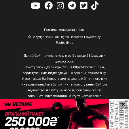
Полiтика конфiденцiйностi
© Copyright 2026, All Rights Reserved Powered by
FootballHub
Даний Сайт призначено для осіб старше 21 (двадцяти
одного) року.
Приступаючи до використання https://footballhub.ua,
Користувач цим підтверджує, що досяг 21-річного віку.
У разі , якщо Ви (Користувач) не досягли 21-річного віку
- не розпочинайте або припиніть користування Сайтом.
Адміністрація Сайту не несе відповідальності за
законність використання Сайту та його сервісів
Користувачем, який не досяг 21-річного віку.
×
Твори Getty Images, що розміщені на сайті, не можуть
бути використані третіми особами без письмового
дозволу ТОВ «ГЛОБАЛ ІМІДЖЕС ЮКРЕЙН.