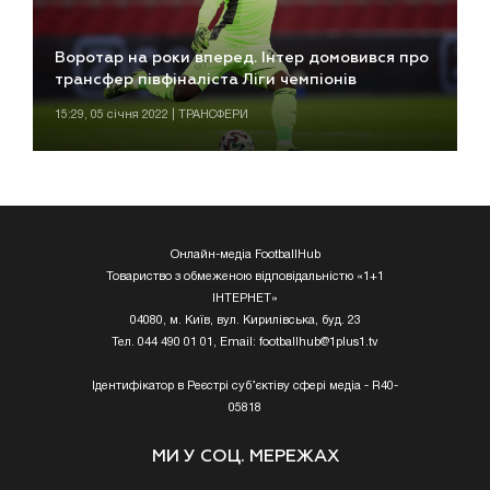
Воротар на роки вперед. Інтер домовився про
трансфер півфіналіста Ліги чемпіонів
15:29, 05 січня 2022 | ТРАНСФЕРИ
Онлайн-медіа FootballHub
Товариство з обмеженою відповідальністю «1+1
ІНТЕРНЕТ»
04080, м. Київ, вул. Кирилівська, буд. 23
Тел. 044 490 01 01, Email:
footballhub@1plus1.tv
Ідентифікатор в Реєстрі суб’єктіву сфері медіа - R40-
05818
МИ У СОЦ. МЕРЕЖАХ