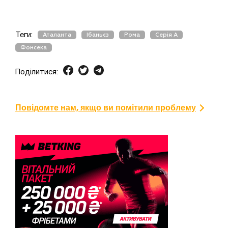
Теги:
Аталанта
Ібаньєз
Рома
Серія А
Фонсека
Поділитися:
Повідомте нам, якщо ви помітили проблему