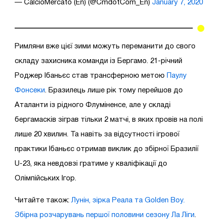
— CalcioMercato (En) (@CmdotCom_En)
January 7, 2020
Римляни вже цієї зими можуть переманити до свого
складу захисника команди із Бергамо. 21-річний
Роджер Ібаньєс став трансферною метою
Паулу
Фонсеки
. Бразилець лише рік тому перейшов до
Аталанти із рідного Флуміненсе, але у складі
бергамасків зіграв тільки 2 матчі, в яких провів на полі
лише 20 хвилин. Та навіть за відсутності ігрової
практики Ібаньєс отримав виклик до збірної Бразилії
U-23, яка невдовзі гратиме у кваліфікації до
Олімпійських Ігор.
Читайте також:
Лунін, зірка Реала та Golden Boy.
Збірна розчарувань першої половини сезону Ла Ліги
.