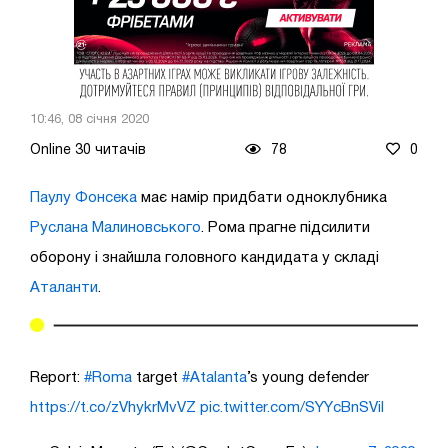
10:46, 08 січня 2020
Online 30 читачів
78
0
Паулу Фонсека
має намір придбати одноклубника
Руслана Малиновського
. Рома прагне підсилити
оборону і знайшла головного кандидата у складі
Аталанти
.
Report:
#Roma
target
#Atalanta
’s young defender
https://t.co/zVhykrMvVZ
pic.twitter.com/SYYcBnSViI