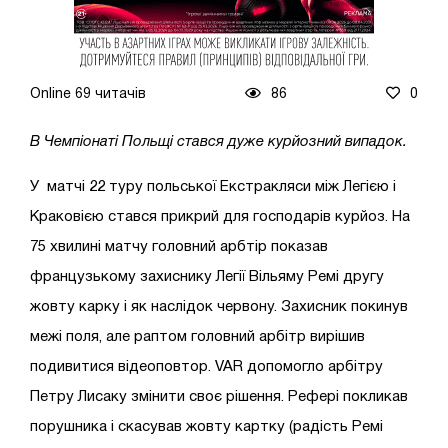
Online 69 читачів
86
0
В Чемпіонаті Польщі стався дуже курйозний випадок.
У матчі 22 туру польської Екстракляси між Легією і
Краковією стався прикрий для господарів курйоз. На
75 хвилині матчу головний арбтір показав
французькому захиснику Легії Вільяму Ремі другу
жовту карку і як наслідок червону. Захисник покинув
межі поля, але раптом головний арбітр вирішив
подивитися відеоповтор. VAR допомогло арбітру
Петру Лисаку змінити своє рішення. Рефері покликав
порушника і скасував жовту картку (радість Ремі