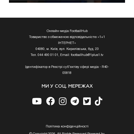
Онлайн-медіа FootballHub
Товариство з обмеженою відповідальністю «1+1
ІНТЕРНЕТ»
04080, м. Київ, вул. Кирилівська, буд. 23
Тел. 044 490 01 01, Email:
footballhub@1plus1.tv
Ідентифікатор в Реєстрі суб’єктіву сфері медіа - R40-
05818
МИ У СОЦ. МЕРЕЖАХ
Полiтика конфiденцiйностi