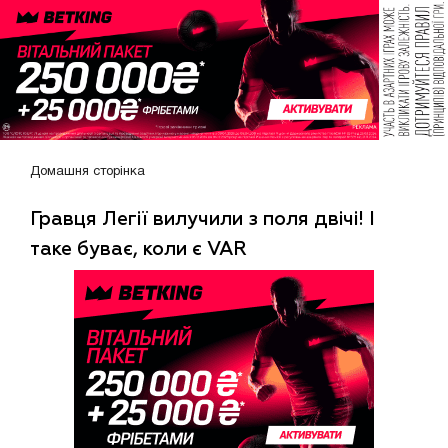
Домашня сторінка
Гравця Легії вилучили з поля двічі! І
таке буває, коли є VAR