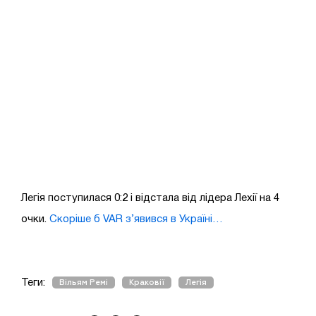
Легія поступилася 0:2 і відстала від лідера Лехії на 4
очки.
Скоріше б VAR з’явився в Україні…
Теги:
Вільям Ремі
Краковії
Легія