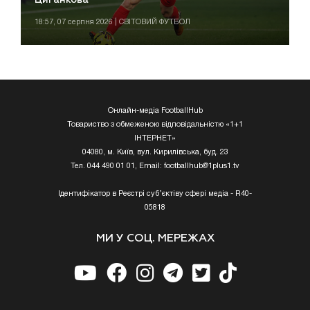
Циганкова
18:57, 07 серпня 2026 | СВІТОВИЙ ФУТБОЛ
Онлайн-медіа FootballHub
Товариство з обмеженою відповідальністю «1+1
ІНТЕРНЕТ»
04080, м. Київ, вул. Кирилівська, буд. 23
Тел. 044 490 01 01, Email:
footballhub@1plus1.tv
Ідентифікатор в Реєстрі суб’єктіву сфері медіа - R40-
05818
МИ У СОЦ. МЕРЕЖАХ