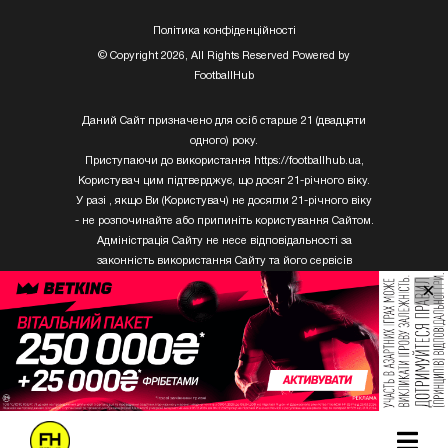
Полiтика конфiденцiйностi
© Copyright 2026, All Rights Reserved Powered by
FootballHub
Даний Сайт призначено для осіб старше 21 (двадцяти
одного) року.
Приступаючи до використання https://footballhub.ua,
Користувач цим підтверджує, що досяг 21-річного віку.
У разі , якщо Ви (Користувач) не досягли 21-річного віку
- не розпочинайте або припиніть користування Сайтом.
Адміністрація Сайту не несе відповідальності за
законність використання Сайту та його сервісів
Користувачем, який не досяг 21-річного віку.
×
Твори Getty Images, що розміщені на сайті, не можуть
бути використані третіми особами без письмового
дозволу ТОВ «ГЛОБАЛ ІМІДЖЕС ЮКРЕЙН.