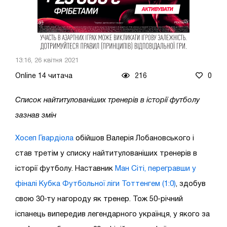
13:16, 26 квітня 2021
Online 14 читача
216
0
Список найтитулованіших тренерів в історії футболу
зазнав змін
Хосеп Гвардіола
обійшов Валерія Лобановського і
став третім у списку найтитулованіших тренерів в
історії футболу. Наставник
Ман Сіті, перегравши у
фіналі Кубка Футбольної ліги Тоттенгем (1:0)
, здобув
свою 30-ту нагороду як тренер. Тож 50-річний
іспанець випередив легендарного українця, у якого за