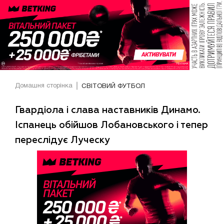
Домашня сторінка
СВІТОВИЙ ФУТБОЛ
Гвардіола і слава наставників Динамо.
Іспанець обійшов Лобановського і тепер
переслідує Луческу