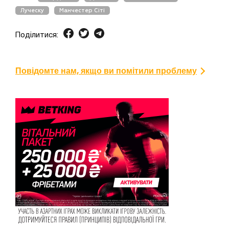
Луческу
Манчестер Сіті
Поділитися:
Повідомте нам, якщо ви помітили проблему