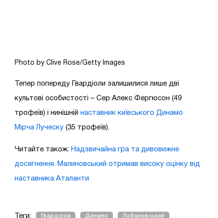
Photo by Clive Rose/Getty Images
Тепер попереду Гвардіоли залишилися лише дві
культові особистості – Сер Алекс Фергюсон (49
трофеїв) і нинішній
наставник київського Динамо
Мірча Луческу
(35 трофеїв).
Читайте також:
Надзвичайна гра та дивовижне
досягнення. Малиновський отримав високу оцінку від
наставника Аталанти
Теги:
Гвардіола
Динамо
Лобановський