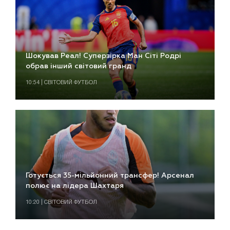
Шокував Реал! Суперзірка Ман Сіті Родрі
обрав інший світовий гранд
10:54 | СВІТОВИЙ ФУТБОЛ
Готується 35-мільйонний трансфер! Арсенал
полює на лідера Шахтаря
10:20 | СВІТОВИЙ ФУТБОЛ