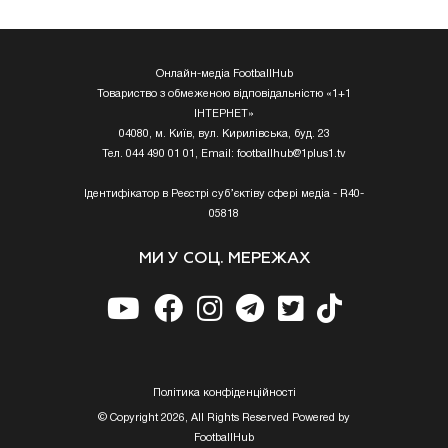
Онлайн-медіа FootballHub
Товариство з обмеженою відповідальністю «1+1
ІНТЕРНЕТ»
04080, м. Київ, вул. Кирилівська, буд. 23
Тел. 044 490 01 01, Email:
footballhub@1plus1.tv
Ідентифікатор в Реєстрі суб’єктіву сфері медіа - R40-
05818
МИ У СОЦ. МЕРЕЖАХ
Полiтика конфiденцiйностi
© Copyright 2026, All Rights Reserved Powered by
FootballHub