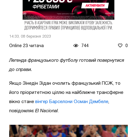
14:33, 08 березня 2023
Online 23 читача
744
0
Легенда французького футболу готовий повернутися
до справи.
Якщо Зінедін Зідан очолить
французький ПСЖ, то
його
пріоритетною ціллю на найближче трансферне
вікно стане
вінгер Барселони Осман Дембеле
,
повідомляє
El Nacional
.