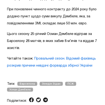
При поновленні чинного контракту до 2024 року було
додано пункт щодо суми викупу Дембеле, яка, за
повідомленнями ЗМІ, складає лише 50 млн. євро.
Цього сезону 25-річний Осман Дембеле відіграв за
Барселону 28 матчів, в яких забив 8 м’ячів та віддав 7
асистів.
Читайте також:
Провальний сезон. Відомий фахівець
розкрив причини невдачі форварда збірної України
Теги:
Барселона
Зінедін Зідан
ПСЖ
Усман Дембеле
Поділитися: